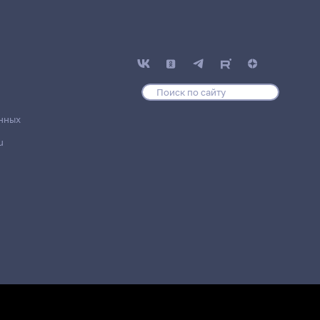
нных
u
дразделение
Место проведения
Т
12 корпус, 310 комната
Т
12 корпус, 310 комната
Т
12 корпус, 302 комната
Т
12 корпус, 302 комната
Т
12 корпус, 302 комната
Т
12 корпус, 302 комната