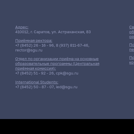
Адрес:
Св
410012, г. Саратов, ул. Астраханская, 83
об
ор
Приёмная ректора:
По
+7 (8452) 26 - 16 - 96
,
8 (937) 811-67-46
,
пе
rector@sgu.ru
Пр
Отдел по организации приёма на основные
ко
Дата
образовательные программы (Центральная
приёмная комиссия):
+7 (8452) 51 - 92 - 26
,
cpk@sgu.ru
Зачет
19 мая 2026 г. 10:00
Научно-иссле
International Students:
Зачет
+7 (8452) 50 - 87 - 07
,
ied@sgu.ru
19 мая 2026 г. 10:00
Производстве
Консультаци
1 июня 2026 г. 14:00
Языки прогр
Экзамен
2 июня 2026 г. 10:00
Языки прогр
Консультаци
2 июня 2026 г. 14:00
Языки прогр
Экзамен
3 июня 2026 г. 10:00