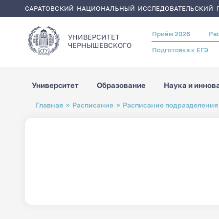
САРАТОВСКИЙ НАЦИОНАЛЬНЫЙ ИССЛЕДОВАТЕЛЬСКИЙ Г
Приём 2026
Ра
Header
УНИВЕРСИТЕТ
menu
ЧЕРНЫШЕВСКОГO
Подготовка к ЕГЭ
Университет
Образование
Наука и иннов
Перейти
Строка
Главная
Расписание
Расписание подразделения
к
навигации
основному
содержанию