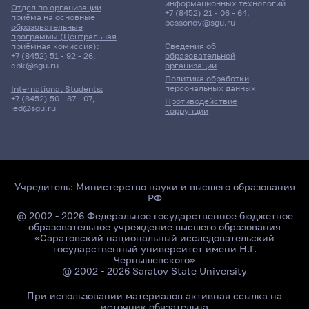
информационных технологий
Отдел по организации
+7 (8452) 21 - 06 - 64
,
Дистанционно
приёма на основные
bessonov@sgu.ru
образовательные
программы (Центральная
приёмная комиссия):
Сведения об
23 июня 2026 г. 17:00
+7 (8452) 51 - 92 - 26
,
образовательной
cpk@sgu.ru
организации
Политика обработки
Экзамен
персональных данных
International Students:
Автоматизированные
+7 (8452) 50 - 87 - 07
,
Противодействие
системы управления
ied@sgu.ru
коррупции
171гр., КНиИТ
Д/о
12 корпус, 215 комната
Учредитель:
Министерство науки и высшего образования
РФ
@ 2002 - 2026 Федеральное государственное бюджетное
образовательное учреждение высшего образования
«Саратовский национальный исследовательский
государственный университет имени Н.Г.
Чернышевского»
@ 2002 - 2026 Saratov State University
При использовании материалов активная ссылка на
источник обязательна