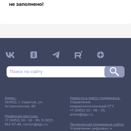
не заполнено!
ДАТА ПОСЛЕДНЕГО ОБНОВЛЕНИЯ:
НЕ ОБНОВЛЯЛОСЬ
Расписание сессии
22 июня 2026 г. 17:00
Консультация
Адрес:
Новости и пресс-поддержка:
Автоматизированные
410012, г. Саратов, ул.
Управление
Астраханская, 83
медиакоммуникаций СГУ
системы управления
+7 (8452) 21 - 06 - 25
,
press@sgu.ru
Приёмная ректора:
171гр., КНиИТ
+7 (8452) 26 - 16 - 96
,
8 (937)
811-67-46
,
rector@sgu.ru
Техническая поддержка сайта:
Д/о
Управление цифровых и