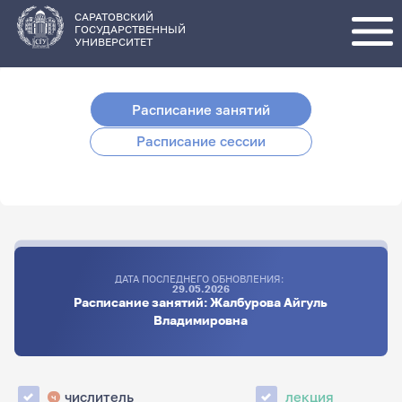
Перейти
к
основному
САРАТОВСКИЙ
содержанию
ГОСУДАРСТВЕННЫЙ
УНИВЕРСИТЕТ
Расписание занятий
Расписание сессии
ДАТА ПОСЛЕДНЕГО ОБНОВЛЕНИЯ:
29.05.2026
Расписание занятий: Жалбурова Айгуль
Владимировна
числитель
лекция
ч