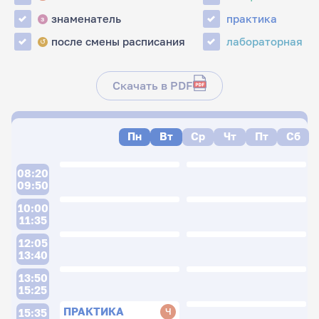
знаменатель
практика
з
после смены расписания
лабораторная
↺
Скачать в PDF
Пн
Вт
Ср
Чт
Пт
Сб
08:20
09:50
10:00
11:35
12:05
13:40
13:50
15:25
ПРАКТИКА
Ч
15:35