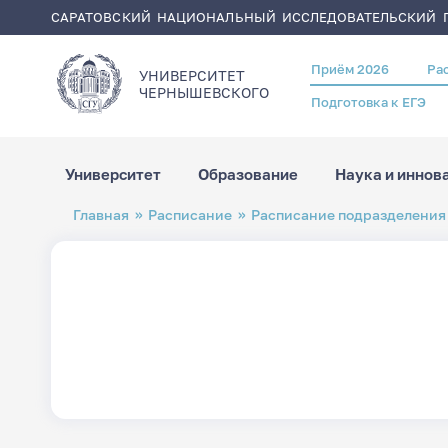
САРАТОВСКИЙ НАЦИОНАЛЬНЫЙ ИССЛЕДОВАТЕЛЬСКИЙ Г
Приём 2026
Ра
Header
УНИВЕРСИТЕТ
menu
ЧЕРНЫШЕВСКОГO
Подготовка к ЕГЭ
Университет
Образование
Наука и иннов
Перейти
Строка
Главная
Расписание
Расписание подразделения
к
навигации
основному
содержанию