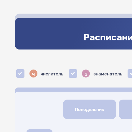
Расписани
ч
з
числитель
знаменатель
Понедельник