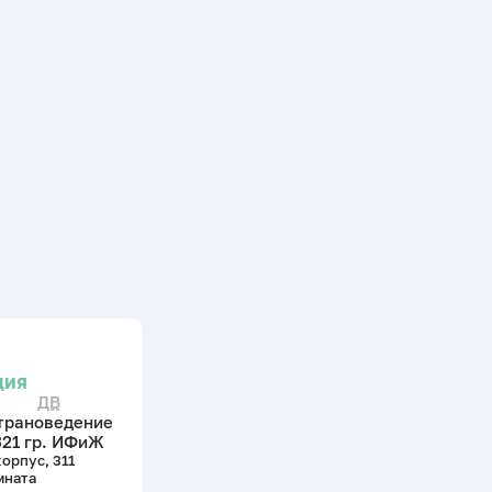
ЦИЯ
ДВ
трановедение
321 гр. ИФиЖ
корпус, 311
мната