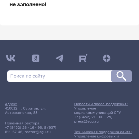
не заполнено!
ДАТА ПОСЛЕДНЕГО ОБНОВЛЕНИЯ:
НЕ ОБНОВЛЯЛОСЬ
Расписание сессии
Расписание сессии еще не заполнено!
Адрес:
Новости и пресс-поддержка:
410012, г. Саратов, ул.
Управление
Астраханская, 83
медиакоммуникаций СГУ
+7 (8452) 21 - 06 - 25
,
press@sgu.ru
Приёмная ректора:
+7 (8452) 26 - 16 - 96
,
8 (937)
811-67-46
,
rector@sgu.ru
Техническая поддержка сайта:
Управление цифровых и