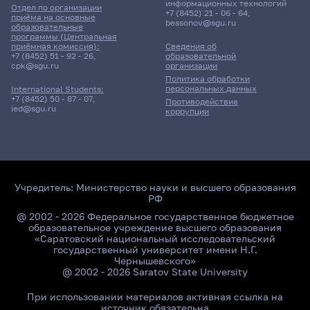
информационных технологий
Отдел по организации
+7 (8452) 21 - 06 - 64
,
приёма на основные
bessonov@sgu.ru
образовательные
программы (Центральная
приёмная комиссия):
Сведения об
+7 (8452) 51 - 92 - 26
,
образовательной
cpk@sgu.ru
организации
Политика обработки
персональных данных
International Students:
+7 (8452) 50 - 87 - 07
,
Противодействие
ied@sgu.ru
коррупции
Учредитель:
Министерство науки и высшего образования
РФ
@ 2002 - 2026 Федеральное государственное бюджетное
образовательное учреждение высшего образования
«Саратовский национальный исследовательский
государственный университет имени Н.Г.
Чернышевского»
@ 2002 - 2026 Saratov State University
При использовании материалов активная ссылка на
источник обязательна