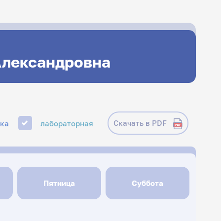
Александровна
Скачать в PDF
ика
лабораторная
Пятница
Суббота