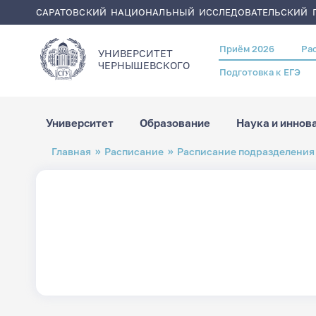
САРАТОВСКИЙ НАЦИОНАЛЬНЫЙ ИССЛЕДОВАТЕЛЬСКИЙ Г
Приём 2026
Ра
Header
УНИВЕРСИТЕТ
menu
ЧЕРНЫШЕВСКОГO
Подготовка к ЕГЭ
Университет
Образование
Наука и иннов
Перейти
Строка
Главная
Расписание
Расписание подразделения
к
навигации
основному
содержанию