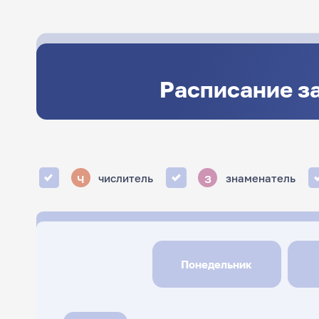
Расписание з
ч
з
числитель
знаменатель
Понедельник