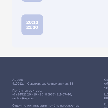
20:10
21:30
Расписание с
Адрес:
Св
410012, г. Саратов, ул. Астраханская, 83
об
ор
Приёмная ректора:
По
+7 (8452) 26 - 16 - 96
,
8 (937) 811-67-46
,
пе
rector@sgu.ru
Пр
Отдел по организации приёма на основные
ко