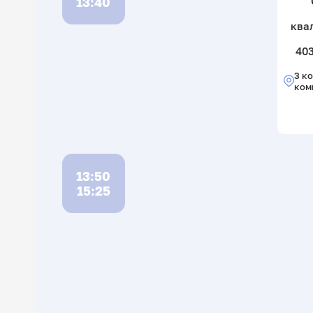
13:40
ква
403
3 ко
ком
13:50
15:25