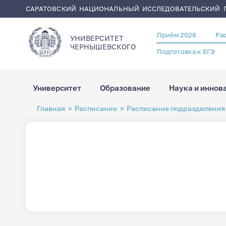
САРАТОВСКИЙ НАЦИОНАЛЬНЫЙ ИССЛЕДОВАТЕЛЬСКИЙ Г
Приём 2026
Ра
Header
УНИВЕРСИТЕТ
menu
ЧЕРНЫШЕВСКОГO
Подготовка к ЕГЭ
Университет
Образование
Наука и иннов
Перейти
Строка
Главная
Расписание
Расписание подразделения
к
навигации
основному
содержанию