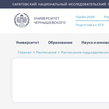
САРАТОВСКИЙ НАЦИОНАЛЬНЫЙ ИССЛЕДОВАТЕЛЬСКИЙ Г
Приём 2026
Ра
Header
УНИВЕРСИТЕТ
menu
ЧЕРНЫШЕВСКОГO
Подготовка к ЕГЭ
Университет
Образование
Наука и иннов
Перейти
Строка
Главная
Расписание
Расписание подразделения
к
навигации
основному
содержанию