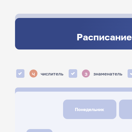
Расписание
ч
з
числитель
знаменатель
Понедельник