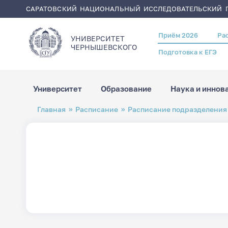
САРАТОВСКИЙ НАЦИОНАЛЬНЫЙ ИССЛЕДОВАТЕЛЬСКИЙ Г
Приём 2026
Ра
Header
УНИВЕРСИТЕТ
menu
ЧЕРНЫШЕВСКОГO
Подготовка к ЕГЭ
Университет
Образование
Наука и иннов
Перейти
Строка
Главная
Расписание
Расписание подразделения
к
навигации
основному
содержанию