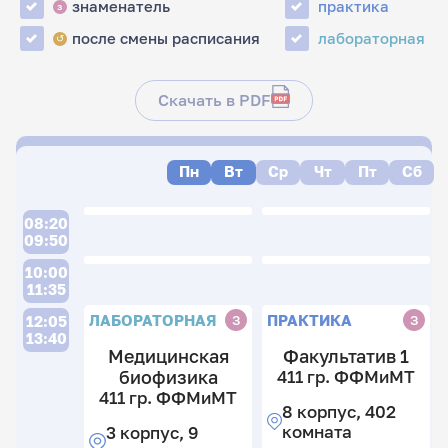
знаменатель
практика
з
после смены расписания
лабораторная
↺
Скачать в PDF
Пн
Вт
Ср
Чт
Пт
Сб
08:20
09:50
10:00
11:35
ЛАБОРАТОРНАЯ
ПРАКТИКА
З
З
12:05
13:40
Медицинская
Факультатив 1
биофизика
411 гр. ФФМиМТ
411 гр. ФФМиМТ
8 корпус, 402
комната
3 корпус, 9