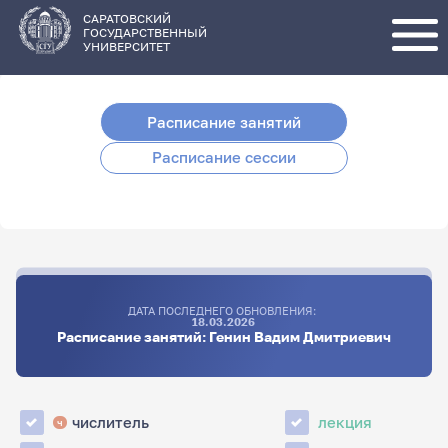
Перейти
к
основному
САРАТОВСКИЙ
содержанию
ГОСУДАРСТВЕННЫЙ
УНИВЕРСИТЕТ
Расписание занятий
Расписание сессии
ДАТА ПОСЛЕДНЕГО ОБНОВЛЕНИЯ:
18.03.2026
Расписание занятий: Генин Вадим Дмитриевич
числитель
лекция
ч