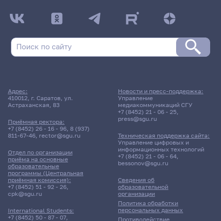
ДАТА ПОСЛЕДНЕГО ОБНОВЛЕНИЯ:
18.03.2026
Расписание сессии: Генин Вадим Дмитриевич
Расписание сессии еще не заполнено!
Адрес:
Новости и пресс-поддержка:
410012, г. Саратов, ул.
Управление
Астраханская, 83
медиакоммуникаций СГУ
+7 (8452) 21 - 06 - 25
,
press@sgu.ru
Приёмная ректора:
+7 (8452) 26 - 16 - 96
,
8 (937)
811-67-46
,
rector@sgu.ru
Техническая поддержка сайта:
Управление цифровых и
информационных технологий
Отдел по организации
+7 (8452) 21 - 06 - 64
,
приёма на основные
bessonov@sgu.ru
образовательные
программы (Центральная
приёмная комиссия):
Сведения об
+7 (8452) 51 - 92 - 26
,
образовательной
cpk@sgu.ru
организации
Политика обработки
персональных данных
International Students:
+7 (8452) 50 - 87 - 07
,
Противодействие