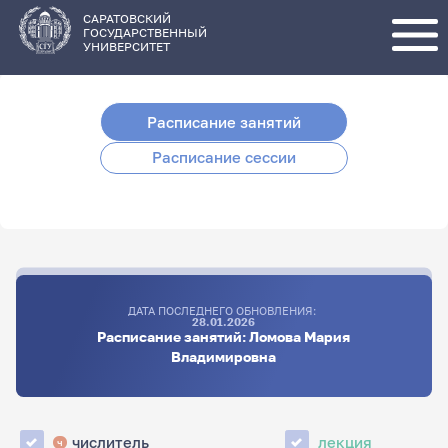
Перейти
к
основному
САРАТОВСКИЙ
содержанию
ГОСУДАРСТВЕННЫЙ
УНИВЕРСИТЕТ
Расписание занятий
Расписание сессии
ДАТА ПОСЛЕДНЕГО ОБНОВЛЕНИЯ:
28.01.2026
Расписание занятий: Ломова Мария
Владимировна
числитель
лекция
ч