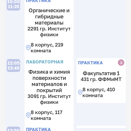
ПРАКТИКА
10:00
11:35
Органические и
гибридные
материалы
2291 гр. Институт
11
физики
гр
8 корпус, 219
И
комната
ф
П
8
ЛАБОРАТОРНАЯ
ПРАКТИКА
З
12:05
к
13:40
Физика и химия
2
Факультатив 1
поверхности
к
431 гр. ФФМиМТ
материалов и
8 корпус, 410
покрытий
комната
11
3091 гр. Институт
гр
физики
И
8 корпус, 117
ф
комната
8
к
Л
Л
ПРАКТИКА
13:50