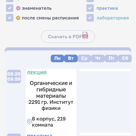
знаменатель
практика
з
после смены расписания
лабораторная
↺
Скачать в PDF
Пн
Вт
Ср
Чт
Пт
Сб
ЛЕКЦИЯ
08:20
09:50
Органические и
гибридные
материалы
2291 гр. Институт
физики
8 корпус, 219
комната
Л