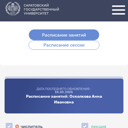
Перейти
к
основному
САРАТОВСКИЙ
содержанию
ГОСУДАРСТВЕННЫЙ
УНИВЕРСИТЕТ
Расписание занятий
Расписание сессии
ДАТА ПОСЛЕДНЕГО ОБНОВЛЕНИЯ:
18.03.2026
Расписание занятий: Осколкова Анна
Ивановна
числитель
лекция
ч