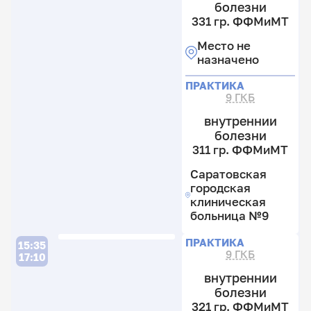
болезни
4
гр
гр
331 гр. ФФМиМТ
Ф
4
Ф
гр
Место не
М
8
Ф
назначено
н
к
н
С
4
ПРАКТИКА
г
9 ГКБ
к
к
внутреннии
б
П
болезни
№
311 гр. ФФМиМТ
Саратовская
41
городская
гр
клиническая
Ф
больница №9
8
ПРАКТИКА
к
15:35
9 ГКБ
17:10
4
к
внутреннии
болезни
321 гр. ФФМиМТ