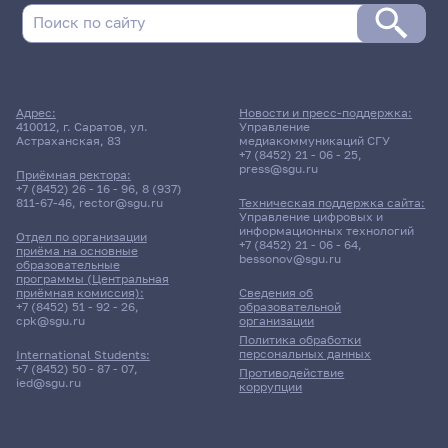
2 июня 2026 г. 14:00
Зачет
Адрес:
Новости и пресс-поддержка:
Внутренние болезни
410012, г. Саратов, ул.
Управление
Астраханская, 83
медиакоммуникаций СГУ
+7 (8452) 21 - 06 - 25
,
press@sgu.ru
331гр., ФФМиМТ
Приёмная ректора:
Д/о
+7 (8452) 26 - 16 - 96
,
8 (937)
811-67-46
,
rector@sgu.ru
Техническая поддержка сайта:
Управление цифровых и
8 корпус, 409 комната
информационных технологий
Отдел по организации
+7 (8452) 21 - 06 - 64
,
приёма на основные
bessonov@sgu.ru
образовательные
программы (Центральная
3 июня 2026 г. 14:00
приёмная комиссия):
Сведения об
+7 (8452) 51 - 92 - 26
,
образовательной
cpk@sgu.ru
организации
Зачет
Политика обработки
внутреннии болезни
персональных данных
International Students:
+7 (8452) 50 - 87 - 07
,
Противодействие
ied@sgu.ru
311гр., ФФМиМТ
коррупции
Д/о
8 корпус, 409 комната