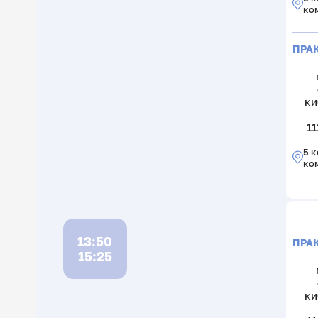
ко
ПРА
ки
11
5 к
ко
13:50
ПРА
15:25
ки