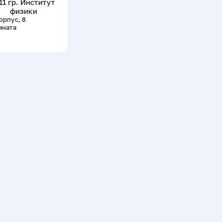
11 гр. Институт
физики
орпус, 8
мната