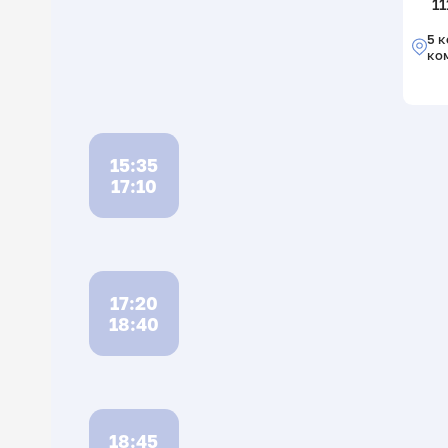
11
5 к
ко
15:35
17:10
17:20
18:40
18:45