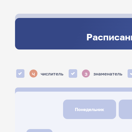
Расписан
ч
з
числитель
знаменатель
Понедельник