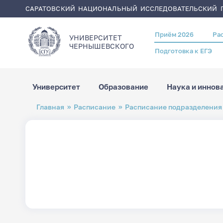
САРАТОВСКИЙ НАЦИОНАЛЬНЫЙ ИССЛЕДОВАТЕЛЬСКИЙ Г
Приём 2026
Ра
Header
УНИВЕРСИТЕТ
menu
ЧЕРНЫШЕВСКОГO
Подготовка к ЕГЭ
Университет
Образование
Наука и иннов
Перейти
Строка
Главная
Расписание
Расписание подразделения
к
навигации
основному
содержанию