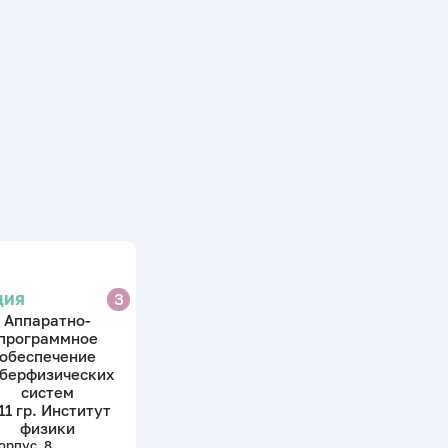
З
ЦИЯ
Аппаратно-
программное
обеспечение
берфизических
систем
11 гр. Институт
физики
орпус, 8