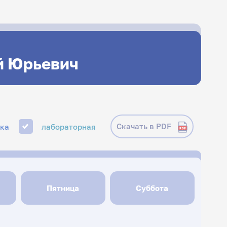
й Юрьевич
Скачать в PDF
ика
лабораторная
Пятница
Суббота