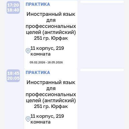
к
П
ПРАКТИКА
17:20
18:40
Иностранный язык
для
профессиональных
1
целей (английский)
гр
251 гр. Юрфак
И
1
11 корпус, 219
гр
11
комната
И
к
2
09.02.2026 - 18.05.2026
11
к
к
ПРАКТИКА
18:45
2
11.
20:05
к
Иностранный язык
для
11.
профессиональных
целей (английский)
251 гр. Юрфак
11 корпус, 219
комната