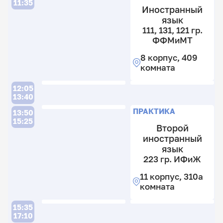
11:35
Иностранный
язык
111, 131, 121 гр.
ФФМиМТ
8 корпус, 409
комната
12:05
13:40
П
ПРАКТИКА
13:50
15:25
Второй
иностранный
язык
2
223 гр. ИФиЖ
гр
11 корпус, 310а
И
комната
11
к
П
15:35
11
17:10