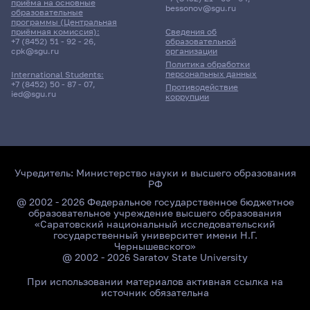
8 корпус, 409 комната
приёма на основные
bessonov@sgu.ru
образовательные
программы (Центральная
приёмная комиссия):
Сведения об
19 мая 2026 г. 8:20
+7 (8452) 51 - 92 - 26
,
образовательной
cpk@sgu.ru
организации
Политика обработки
Зачет
персональных данных
International Students:
Иностранный язык
+7 (8452) 50 - 87 - 07
,
Противодействие
ied@sgu.ru
коррупции
121гр., ФФМиМТ
Д/о
8 корпус, 409 комната
Учредитель:
Министерство науки и высшего образования
РФ
19 мая 2026 г. 8:20
@ 2002 - 2026 Федеральное государственное бюджетное
образовательное учреждение высшего образования
Зачет
«Саратовский национальный исследовательский
Иностранный язык
государственный университет имени Н.Г.
Чернышевского»
@ 2002 - 2026 Saratov State University
131гр., ФФМиМТ
Д/о
При использовании материалов активная ссылка на
источник обязательна
8 корпус, 409 комната