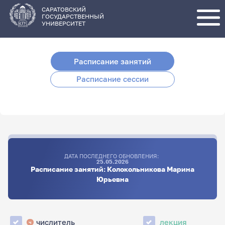
Перейти
к
основному
САРАТОВСКИЙ
содержанию
ГОСУДАРСТВЕННЫЙ
УНИВЕРСИТЕТ
Расписание занятий
Расписание сессии
ДАТА ПОСЛЕДНЕГО ОБНОВЛЕНИЯ:
25.05.2026
Расписание занятий: Колокольникова Марина
Юрьевна
числитель
лекция
ч