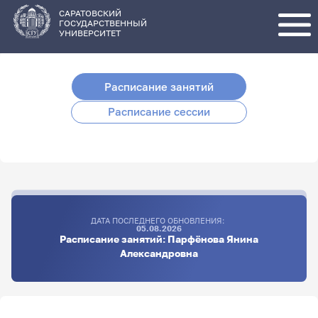
Перейти
к
основному
САРАТОВСКИЙ
содержанию
ГОСУДАРСТВЕННЫЙ
УНИВЕРСИТЕТ
Расписание занятий
Расписание сессии
ДАТА ПОСЛЕДНЕГО ОБНОВЛЕНИЯ:
05.08.2026
Расписание занятий: Парфёнова Янина
Александровна