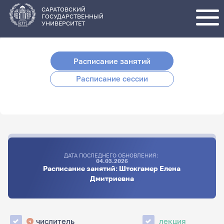
Перейти
к
основному
САРАТОВСКИЙ
содержанию
ГОСУДАРСТВЕННЫЙ
УНИВЕРСИТЕТ
Расписание занятий
Расписание сессии
ДАТА ПОСЛЕДНЕГО ОБНОВЛЕНИЯ:
04.03.2026
Расписание занятий: Штокгамер Елена
Дмитриевна
числитель
лекция
ч