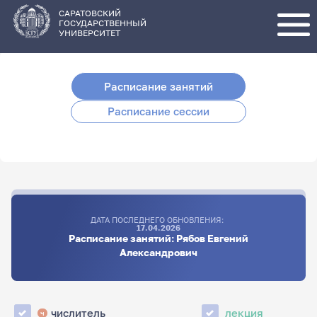
Перейти
к
основному
САРАТОВСКИЙ
содержанию
ГОСУДАРСТВЕННЫЙ
УНИВЕРСИТЕТ
Расписание занятий
Расписание сессии
ДАТА ПОСЛЕДНЕГО ОБНОВЛЕНИЯ:
17.04.2026
Расписание занятий: Рябов Евгений
Александрович
числитель
лекция
ч