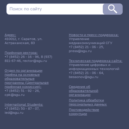
Александрович
Расписание сессии еще не заполнено!
Адрес:
Новости и пресс-поддержка:
410012, г. Саратов, ул.
Управление
Астраханская, 83
медиакоммуникаций СГУ
+7 (8452) 21 - 06 - 25
,
press@sgu.ru
Приёмная ректора:
+7 (8452) 26 - 16 - 96
,
8 (937)
811-67-46
,
rector@sgu.ru
Техническая поддержка сайта:
Управление цифровых и
информационных технологий
Отдел по организации
+7 (8452) 21 - 06 - 64
,
приёма на основные
bessonov@sgu.ru
образовательные
программы (Центральная
приёмная комиссия):
Сведения об
+7 (8452) 51 - 92 - 26
,
образовательной
cpk@sgu.ru
организации
Политика обработки
персональных данных
International Students:
+7 (8452) 50 - 87 - 07
,
Противодействие
ied@sgu.ru
коррупции