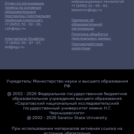
информационных технологий
Отдел по организации
+7 (8452) 21 - 06 - 64
,
12 корпус, 415 комната
приёма на основные
bessonov@sgu.ru
образовательные
программы (Центральная
приёмная комиссия):
Сведения об
6 июня 2026 г. 10:00
+7 (8452) 51 - 92 - 26
,
образовательной
cpk@sgu.ru
организации
Политика обработки
Зачет
персональных данных
International Students:
информационные технологии
+7 (8452) 50 - 87 - 07
,
Противодействие
и программирование
ied@sgu.ru
коррупции
132гр., КНиИТ
Д/о
12 корпус, 415 комната
Учредитель:
Министерство науки и высшего образования
РФ
@ 2002 - 2026 Федеральное государственное бюджетное
образовательное учреждение высшего образования
«Саратовский национальный исследовательский
государственный университет имени Н.Г.
Чернышевского»
@ 2002 - 2026 Saratov State University
При использовании материалов активная ссылка на
источник обязательна