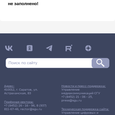
не заполнено!
ДАТА ПОСЛЕДНЕГО ОБНОВЛЕНИЯ:
НЕ ОБНОВЛЯЛОСЬ
Расписание сессии
6 июня 2026 г. 10:00
Зачет
Адрес:
Новости и пресс-поддержка:
информационные технологии
410012, г. Саратов, ул.
Управление
Астраханская, 83
медиакоммуникаций СГУ
и программирование
+7 (8452) 21 - 06 - 25
,
press@sgu.ru
Приёмная ректора:
131гр., КНиИТ
+7 (8452) 26 - 16 - 96
,
8 (937)
811-67-46
,
rector@sgu.ru
Техническая поддержка сайта:
Д/о
Управление цифровых и