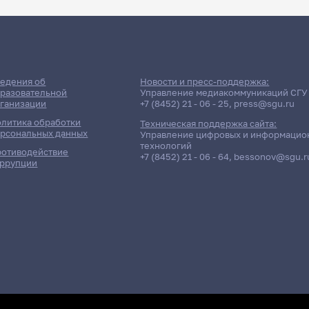
ДАТА ПОСЛЕДНЕГО ОБНОВЛЕНИЯ:
23.05.2026
е сессии: Хасин Владимир 
едения об
Новости и пресс-поддержка:
разовательной
Управление медиакоммуникаций СГУ
ганизации
+7 (8452) 21 - 06 - 25
,
press@sgu.ru
литика обработки
Техническая поддержка сайта:
рсональных данных
Управление цифровых и информацио
технологий
отиводействие
+7 (8452) 21 - 06 - 64
,
bessonov@sgu.r
ррупции
Отчётность / Дисциплина
Группа
451гр.,
нной России
Д/о
451гр.,
нной России
Д/о
411гр.,
нной России
Д/о
412гр.,
нной России
Д/о
411гр.,
нной России
Д/о