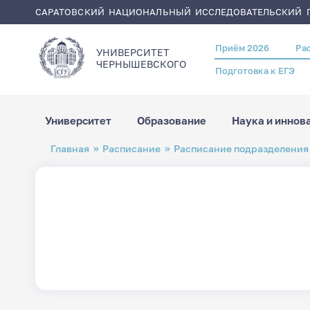
САРАТОВСКИЙ НАЦИОНАЛЬНЫЙ ИССЛЕДОВАТЕЛЬСКИЙ Г
Приём 2026
Ра
Header
УНИВЕРСИТЕТ
menu
ЧЕРНЫШЕВСКОГO
Подготовка к ЕГЭ
Университет
Образование
Наука и иннов
Перейти
Строка
Главная
Расписание
Расписание подразделения
к
навигации
основному
содержанию