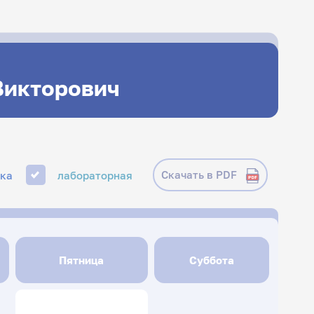
Викторович
Скачать в PDF
ика
лабораторная
Пятница
Суббота