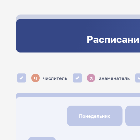
Расписани
ч
з
числитель
знаменатель
Понедельник