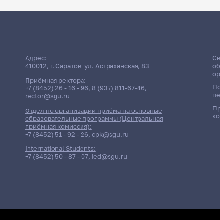
Расписани
Адрес:
Св
410012, г. Саратов, ул. Астраханская, 83
об
ор
Приёмная ректора:
По
+7 (8452) 26 - 16 - 96
,
8 (937) 811-67-46
,
пе
rector@sgu.ru
Пр
Отдел по организации приёма на основные
ко
Дата
образовательные программы (Центральная
приёмная комиссия):
+7 (8452) 51 - 92 - 26
,
cpk@sgu.ru
Консультация
14 мая 2026 г. 10:00
История совреме
International Students:
Экзамен
+7 (8452) 50 - 87 - 07
,
ied@sgu.ru
15 мая 2026 г. 14:00
История совреме
Консультация
26 мая 2026 г. 12:00
История совреме
Консультация
26 мая 2026 г. 12:00
История совреме
Экзамен
27 мая 2026 г. 10:00
История совреме