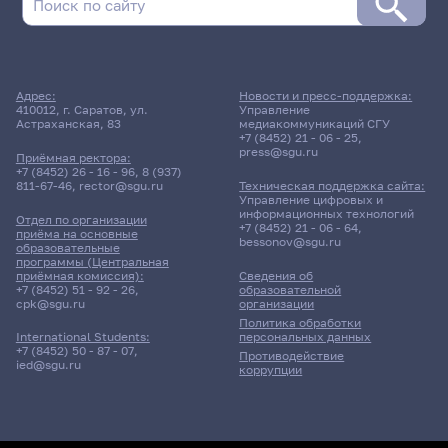
Расписание сессии еще не заполнено!
Адрес:
Новости и пресс-поддержка:
410012, г. Саратов, ул.
Управление
Астраханская, 83
медиакоммуникаций СГУ
+7 (8452) 21 - 06 - 25
,
press@sgu.ru
Приёмная ректора:
+7 (8452) 26 - 16 - 96
,
8 (937)
811-67-46
,
rector@sgu.ru
Техническая поддержка сайта:
Управление цифровых и
информационных технологий
Отдел по организации
+7 (8452) 21 - 06 - 64
,
приёма на основные
bessonov@sgu.ru
образовательные
программы (Центральная
приёмная комиссия):
Сведения об
+7 (8452) 51 - 92 - 26
,
образовательной
cpk@sgu.ru
организации
Политика обработки
персональных данных
International Students:
+7 (8452) 50 - 87 - 07
,
Противодействие
ied@sgu.ru
коррупции