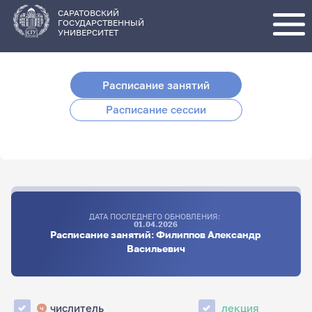
Перейти
к
основному
САРАТОВСКИЙ
содержанию
ГОСУДАРСТВЕННЫЙ
УНИВЕРСИТЕТ
Расписание занятий
Расписание сессии
ДАТА ПОСЛЕДНЕГО ОБНОВЛЕНИЯ:
01.04.2026
Расписание занятий: Филиппов Александр
Васильевич
числитель
лекция
ч