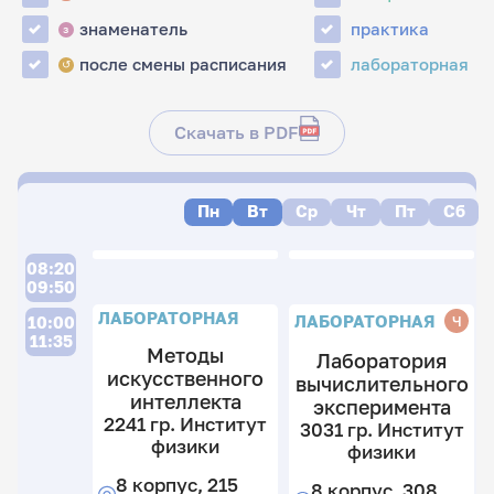
знаменатель
практика
з
после смены расписания
лабораторная
↺
Скачать в PDF
Пн
Вт
Ср
Чт
Пт
Сб
08:20
09:50
Л
ЛАБОРАТОРНАЯ
ЛАБОРАТОРНАЯ
Ч
10:00
11:35
Методы
Лаборатория
искусственного
вычислительного
интеллекта
эксперимента
2
2241 гр. Институт
3031 гр. Институт
гр
физики
физики
И
8 корпус, 215
ф
8 корпус, 308