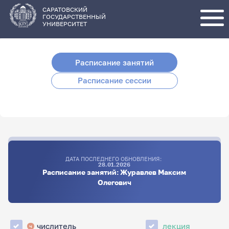
Перейти
к
основному
САРАТОВСКИЙ
содержанию
ГОСУДАРСТВЕННЫЙ
УНИВЕРСИТЕТ
Расписание занятий
Расписание сессии
ДАТА ПОСЛЕДНЕГО ОБНОВЛЕНИЯ:
28.01.2026
Расписание занятий: Журавлев Максим
Олегович
числитель
лекция
ч