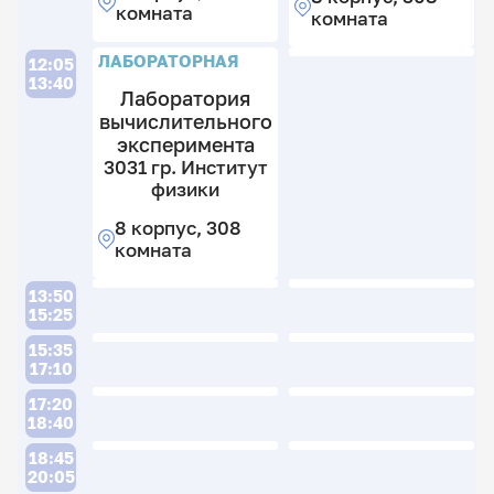
комната
комната
8
к
ЛАБОРАТОРНАЯ
12:05
2
13:40
к
Лаборатория
вычислительного
эксперимента
3031 гр. Институт
физики
8 корпус, 308
комната
Л
13:50
15:25
15:35
17:10
17:20
18:40
18:45
1
20:05
гр