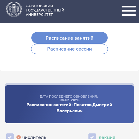
Перейти
к
основному
САРАТОВСКИЙ
содержанию
ГОСУДАРСТВЕННЫЙ
УНИВЕРСИТЕТ
Расписание занятий
Расписание сессии
ДАТА ПОСЛЕДНЕГО ОБНОВЛЕНИЯ:
04.05.2026
Расписание занятий: Покатов Дмитрий
Валерьевич
числитель
лекция
ч