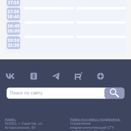
17:10
17:20
18:40
18:45
20:05
20:10
21:30
ДАТА ПОСЛЕДНЕГО ОБНОВЛЕНИЯ:
04.05.2026
Расписание сессии: Покатов Дмитрий
Валерьевич
19 июня 2026 г. 12:00
Адрес:
Новости и пресс-поддержка:
410012, г. Саратов, ул.
Управление
Экзамен
Астраханская, 83
медиакоммуникаций СГУ
Теория управления