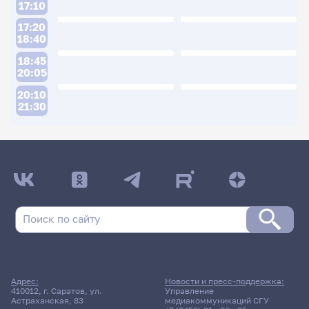
17:10
17:20
18:40
18:45
20:05
20:10
21:30
ДАТА ПОСЛЕДНЕГО ОБНОВЛЕНИЯ:
29.05.2026
Расписание сессии: Тананко Игорь
Евстафьевич
14 апреля 2026 г. 13:50
Адрес:
Новости и пресс-поддержка:
410012, г. Саратов, ул.
Управление
Зачет
Астраханская, 83
медиакоммуникаций СГУ
Методы и средства