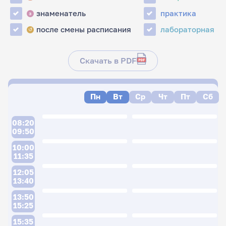
знаменатель
практика
з
после смены расписания
лабораторная
↺
Скачать в PDF
Пн
Вт
Ср
Чт
Пт
Сб
08:20
09:50
10:00
11:35
12:05
13:40
13:50
15:25
15:35