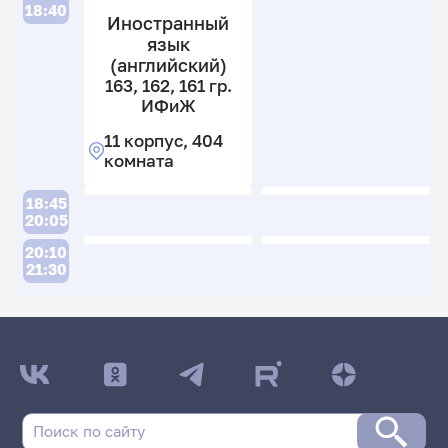
4
18:40
Иностранный
к
язык
(английский)
163, 162, 161 гр.
ИФиЖ
11 корпус, 404
комната
18:45
20:05
20:10
21:30
ДАТА ПОСЛЕДНЕГО ОБНОВЛЕНИЯ:
09.04.2026
Расписание сессии: Базылева Розалия
Михайловна