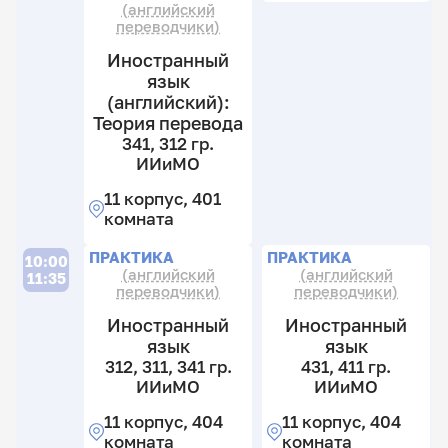
(английский
11
4
переводчики)
к
к
11
4
к
Иностранный
П
к
4
язык
к
(английский):
Теория перевода
341, 312 гр.
21
ИИиМО
21
11 корпус, 401
гр
комната
И
П
П
11
ПРАКТИКА
ПРАКТИКА
10:00
(английский
(английский
к
11:35
переводчики)
переводчики)
4
к
Иностранный
Иностранный
язык
язык
11
13
312, 311, 341 гр.
431, 411 гр.
11
12
ИИиМО
ИИиМО
гр
11
И
11 корпус, 404
11 корпус, 404
11
комната
комната
14
11