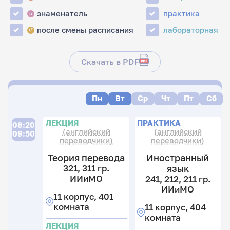
знаменатель
практика
з
после смены расписания
лабораторная
↺
Скачать в PDF
Пн
Вт
Ср
Чт
Пт
Сб
П
П
П
ЛЕКЦИЯ
ПРАКТИКА
08:20
(английский
(английский
09:50
переводчики)
переводчики)
Теория перевода
Иностранный
321, 311 гр.
язык
31
2
11
ИИиМО
241, 212, 211 гр.
31
гр
11
ИИиМО
11 корпус, 401
3
И
13
комната
11 корпус, 404
гр
14
11
комната
И
гр
к
ЛЕКЦИЯ
И