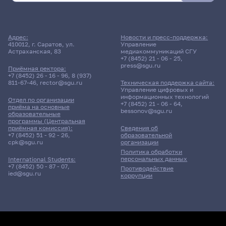
28 апреля 2026 г. 10:00
Адрес:
Новости и пресс-поддержка:
410012, г. Саратов, ул.
Управление
Экзамен
Астраханская, 83
медиакоммуникаций СГУ
Иностранный язык (англ.)
+7 (8452) 21 - 06 - 25
,
press@sgu.ru
Приёмная ректора:
+7 (8452) 26 - 16 - 96
,
8 (937)
441гр., ИИиМО
811-67-46
,
rector@sgu.ru
Техническая поддержка сайта:
Д/о
Управление цифровых и
информационных технологий
Отдел по организации
+7 (8452) 21 - 06 - 64
,
11 корпус, 404 комната
приёма на основные
bessonov@sgu.ru
образовательные
программы (Центральная
приёмная комиссия):
Сведения об
11 мая 2026 г. 15:35
+7 (8452) 51 - 92 - 26
,
образовательной
cpk@sgu.ru
организации
Политика обработки
Экзамен
персональных данных
International Students:
Иностранный язык
+7 (8452) 50 - 87 - 07
,
Противодействие
(английский)
ied@sgu.ru
коррупции
266гр., ИИиМО
Д/о
11 корпус, 404 комната