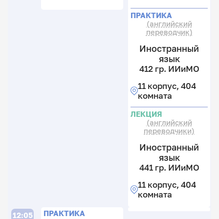
гр
к
ПРАКТИКА
И
4
(английский
к
переводчик)
11
к
Иностранный
4
язык
к
412 гр. ИИиМО
11 корпус, 404
комната
ЛЕКЦИЯ
(английский
переводчики)
Иностранный
язык
441 гр. ИИиМО
11 корпус, 404
комната
П
П
ПРАКТИКА
12:05