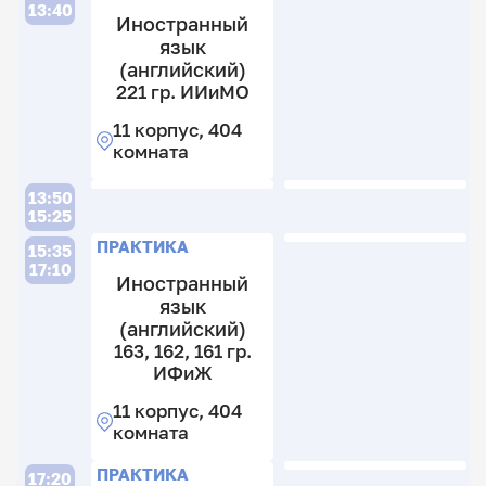
13:40
Иностранный
язык
(английский)
2
221 гр. ИИиМО
гр
44
11 корпус, 404
И
41
комната
11
41
к
гр
13:50
4
И
15:25
к
П
ПРАКТИКА
11
15:35
17:10
к
Иностранный
4
язык
к
(английский)
26
163, 162, 161 гр.
1
ИФиЖ
гр
11 корпус, 404
И
комната
11
к
ПРАКТИКА
17:20