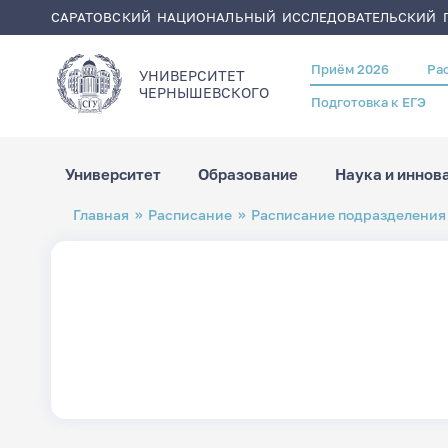
САРАТОВСКИЙ НАЦИОНАЛЬНЫЙ ИССЛЕДОВАТЕЛЬСКИЙ Г
Приём 2026
Ра
Header
УНИВЕРСИТЕТ
menu
ЧЕРНЫШЕВСКОГO
Подготовка к ЕГЭ
Университет
Образование
Наука и иннов
Перейти
Строка
Главная
Расписание
Расписание подразделения
к
навигации
основному
содержанию