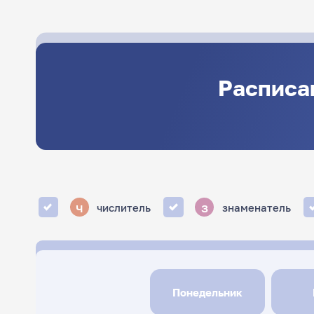
Расписа
ч
з
числитель
знаменатель
Понедельник