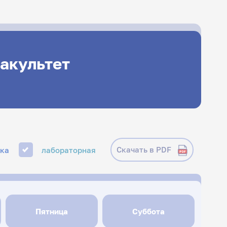
акультет
Скачать в PDF
ика
лабораторная
Пятница
Суббота