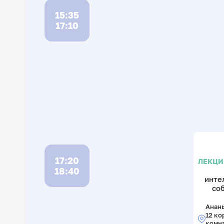
15:35
17:10
17:20
ЛЕКЦИ
18:40
инте
со
Анань
12 ко
комн