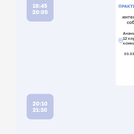
18:45
ПРАКТ
20:05
инте
со
Анань
12 ко
комн
03.03
20:10
21:30