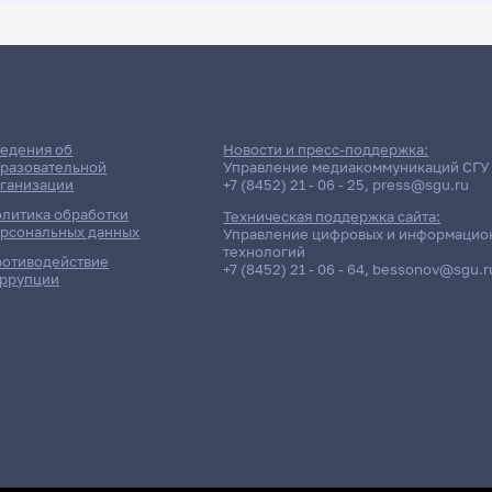
ДАТА ПОСЛЕДНЕГО ОБНОВЛЕНИЯ:
19.05.2026
ние сессии: Юридический ф
едения об
Новости и пресс-поддержка:
разовательной
Управление медиакоммуникаций СГУ
ганизации
+7 (8452) 21 - 06 - 25
,
press@sgu.ru
Дневная форма обучения | 262 группа
литика обработки
Техническая поддержка сайта:
рсональных данных
Управление цифровых и информацио
технологий
отиводействие
+7 (8452) 21 - 06 - 64
,
bessonov@sgu.r
ррупции
ётность / Дисциплина
ТОГУЗ
(Научно-исследовательская работа)
НИКО
трактной системы государственных и
Жедри