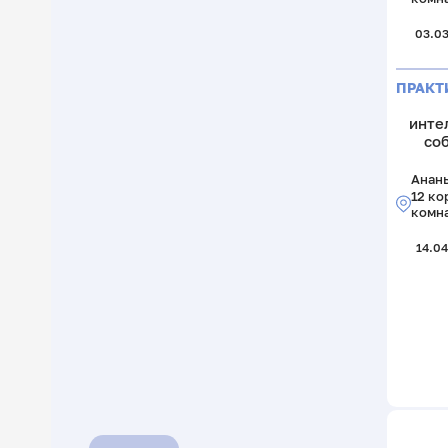
03.03
ПРАКТ
инте
со
Анань
12 ко
комн
14.04