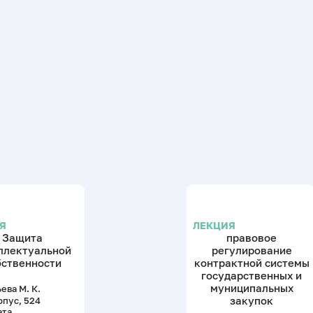
Я
ЛЕКЦИЯ
Защита
правовое
ллектуальной
регулирование
бственности
контрактной системы
государственных и
муниципальных
ева М. К.
закупок
рпус, 524
ата