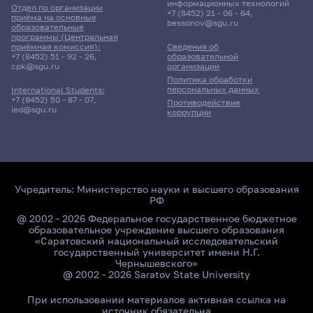
информационных технологий
Отдел по организации
+7 (8452) 21 - 06 - 64
,
приёма на основные
bessonov@sgu.ru
образовательные
программы (Центральная
приёмная комиссия):
Сведения об
+7 (8452) 51 - 92 - 26
,
образовательной
cpk@sgu.ru
организации
Политика обработки
персональных данных
International Students:
+7 (8452) 50 - 87 - 07
,
Противодействие
ied@sgu.ru
коррупции
Учредитель:
Министерство науки и высшего образования
РФ
@ 2002 - 2026 Федеральное государственное бюджетное
образовательное учреждение высшего образования
«Саратовский национальный исследовательский
государственный университет имени Н.Г.
Чернышевского»
@ 2002 - 2026 Saratov State University
При использовании материалов активная ссылка на
источник обязательна