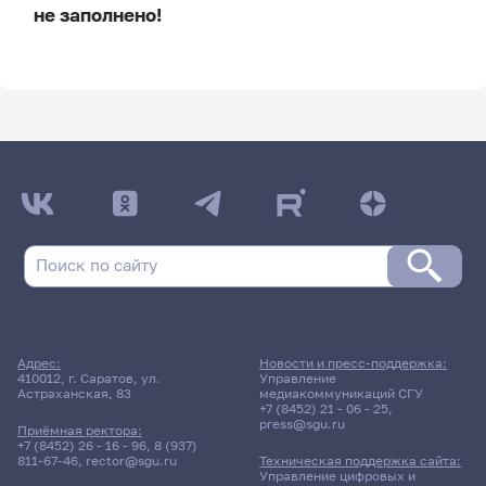
не заполнено!
ДАТА ПОСЛЕДНЕГО ОБНОВЛЕНИЯ:
НЕ ОБНОВЛЯЛОСЬ
Расписание сессии
Расписание сессии еще не заполнено!
Адрес:
Новости и пресс-поддержка:
410012, г. Саратов, ул.
Управление
Астраханская, 83
медиакоммуникаций СГУ
+7 (8452) 21 - 06 - 25
,
press@sgu.ru
Приёмная ректора:
+7 (8452) 26 - 16 - 96
,
8 (937)
811-67-46
,
rector@sgu.ru
Техническая поддержка сайта:
Управление цифровых и