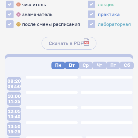
числитель
лекция
ч
знаменатель
практика
з
после смены расписания
лабораторная
↺
Скачать в PDF
Пн
Вт
Ср
Чт
Пт
Сб
08:20
09:50
10:00
11:35
12:05
13:40
13:50
15:25