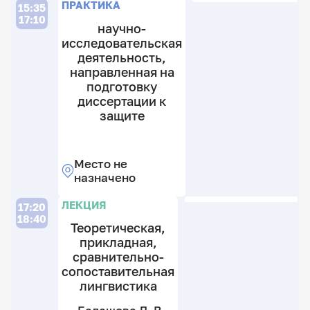
Л
ПРАКТИКА
15:35
17:10
научно-
исследовательская
деятельность,
направленная на
подготовку
диссертации к
Б
защите
Л
В.
11
Место не
к
назначено
2
к
ЛЕКЦИЯ
17:20
18:40
18.
Теоретическая,
прикладная,
сравнительно-
сопоставительная
лингвистика