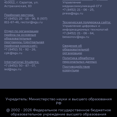
Расписание сессии еще не заполнено!
410012, г. Саратов, ул.
Управление
Астраханская, 83
медиакоммуникаций СГУ
+7 (8452) 21 - 06 - 25
,
press@sgu.ru
Приёмная ректора:
+7 (8452) 26 - 16 - 96
,
8 (937)
811-67-46
,
rector@sgu.ru
Техническая поддержка сайта:
Управление цифровых и
информационных технологий
Отдел по организации
+7 (8452) 21 - 06 - 64
,
приёма на основные
bessonov@sgu.ru
образовательные
программы (Центральная
приёмная комиссия):
Сведения об
+7 (8452) 51 - 92 - 26
,
образовательной
cpk@sgu.ru
организации
Политика обработки
персональных данных
International Students:
+7 (8452) 50 - 87 - 07
,
Противодействие
ied@sgu.ru
коррупции
Учредитель:
Министерство науки и высшего образования
РФ
@ 2002 - 2026 Федеральное государственное бюджетное
образовательное учреждение высшего образования