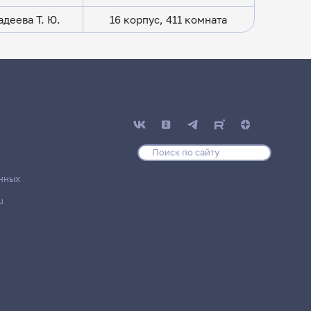
деева Т. Ю.
16 корпус, 411 комната
дагогического и
И)
нных
u