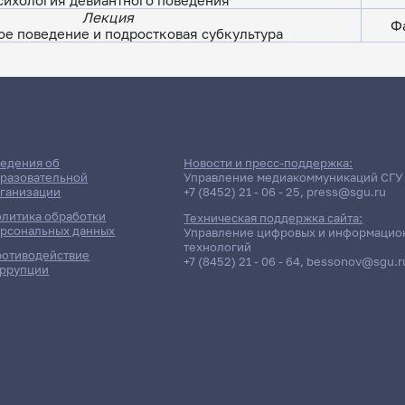
сихология девиантного поведения
Лекция
Фа
е поведение и подростковая субкультура
ДАТА ПОСЛЕДНЕГО ОБНОВЛЕНИЯ:
16.03.2025
сии: Факультет психолого-пе
едения об
Новости и пресс-поддержка:
разовательной
Управление медиакоммуникаций СГУ
ганизации
+7 (8452) 21 - 06 - 25
,
press@sgu.ru
пециального образования (П
литика обработки
Техническая поддержка сайта:
рсональных данных
Управление цифровых и информацио
Заочная форма обучения | 342 группа
технологий
отиводействие
+7 (8452) 21 - 06 - 64
,
bessonov@sgu.r
ррупции
олнено!