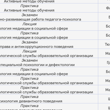
Активные методы обучения
Практика
Фа
Активные методы обучения
Экзамен
но-развивающая работа педагога-психолога
Лекция
Бо
ология медиации в социальной сфере
Практика
Бо
ология медиации в социальной сфере
Экзамен
Тю
права и антикоррупционного поведения
Лекция
Ма
ологической службы образовательной организации
Экзамен
Г
специальной психологии и дефектологии
Практика
Бо
ология медиации в социальной сфере
Практика
Ма
ологической службы образовательной организации
Практика
Ма
ологической службы образовательной организации
Практика
Ш
сихология девиантного поведения
Практика
Ш