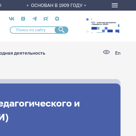
ОСНОВАН В 1909 ГОДУ
О
Социальные
сети
дная деятельность
En
едагогического и
И)