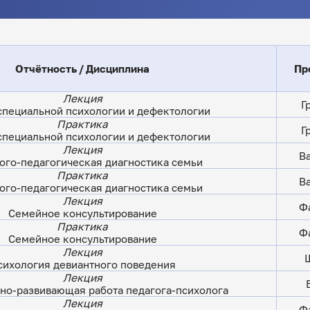
Отчётность / Дисциплина
Пр
Лекция
Г
специальной психологии и дефектологии
Практика
Г
специальной психологии и дефектологии
Лекция
Ва
ого-педагогическая диагностика семьи
Практика
Ва
ого-педагогическая диагностика семьи
Лекция
Фа
Семейное консультирование
Практика
Фа
Семейное консультирование
Лекция
Ш
сихология девиантного поведения
Лекция
но-развивающая работа педагога-психолога
Лекция
Фа