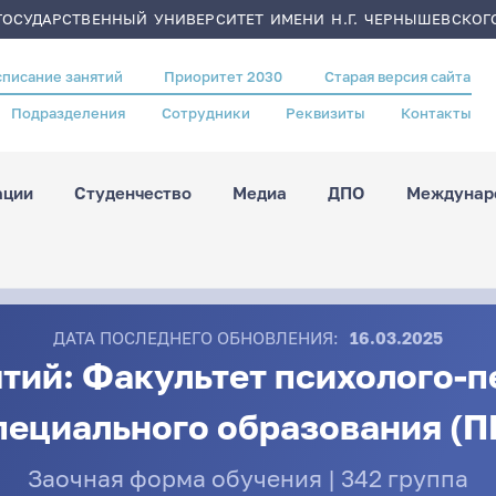
ОСУДАРСТВЕННЫЙ УНИВЕРСИТЕТ ИМЕНИ Н.Г. ЧЕРНЫШЕВСКОГ
списание занятий
Приоритет 2030
Старая версия сайта
Подразделения
Сотрудники
Реквизиты
Контакты
ации
Студенчество
Медиа
ДПО
Междунаро
ДАТА ПОСЛЕДНЕГО ОБНОВЛЕНИЯ:
16.03.2025
тий: Факультет психолого-п
пециального образования (П
Заочная форма обучения | 342 группа