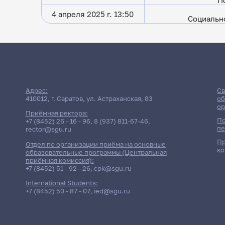
П
4 апреля 2025 г. 13:50
Социально
Расписание сес
Адрес:
Св
410012, г. Саратов, ул. Астраханская, 83
об
ор
с
Приёмная ректора:
По
+7 (8452) 26 - 16 - 96
,
8 (937) 811-67-46
,
пе
rector@sgu.ru
Пр
Отдел по организации приёма на основные
ко
образовательные программы (Центральная
приёмная комиссия):
+7 (8452) 51 - 92 - 26
,
cpk@sgu.ru
International Students:
+7 (8452) 50 - 87 - 07
,
ied@sgu.ru
Расписание сессии еще не зап