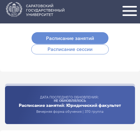
Перейти
к
основному
САРАТОВСКИЙ
содержанию
ГОСУДАРСТВЕННЫЙ
УНИВЕРСИТЕТ
Расписание занятий
Расписание сессии
ДАТА ПОСЛЕДНЕГО ОБНОВЛЕНИЯ:
НЕ ОБНОВЛЯЛОСЬ
Расписание занятий: Юридический факультет
Вечерняя форма обучения | 370 группа