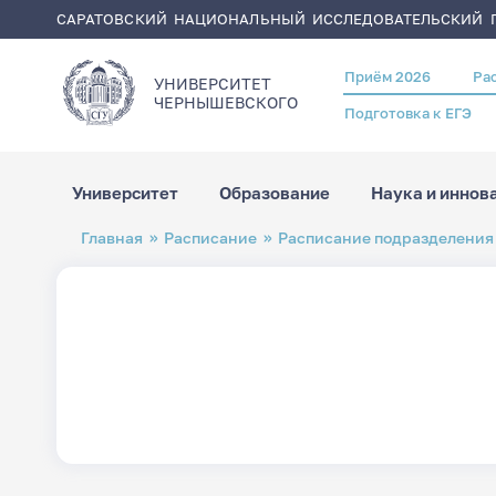
САРАТОВСКИЙ НАЦИОНАЛЬНЫЙ ИССЛЕДОВАТЕЛЬСКИЙ Г
Приём 2026
Ра
Header
УНИВЕРСИТЕТ
menu
ЧЕРНЫШЕВСКОГO
Подготовка к ЕГЭ
Университет
Образование
Наука и иннов
Перейти
Строка
Главная
Расписание
Расписание подразделения
к
навигации
основному
содержанию