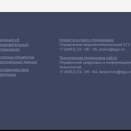
ДАТА ПОСЛЕДНЕГО ОБНОВЛЕНИЯ:
НЕ ОБНОВЛЯЛОСЬ
ние сессии: Юридический ф
едения об
Новости и пресс-поддержка:
разовательной
Управление медиакоммуникаций СГУ
ганизации
+7 (8452) 21 - 06 - 25
,
press@sgu.ru
Дневная форма обучения | 341 группа
литика обработки
Техническая поддержка сайта:
рсональных данных
Управление цифровых и информацио
технологий
отиводействие
+7 (8452) 21 - 06 - 64
,
bessonov@sgu.r
ррупции
ётность / Дисциплина
Препо
ый зачет
Полунин Сергей
ознакомительная)
ый зачет
Калякин Алекса
логическая экспертиза
Шиповская Анна
е соединения и коллоидная химия