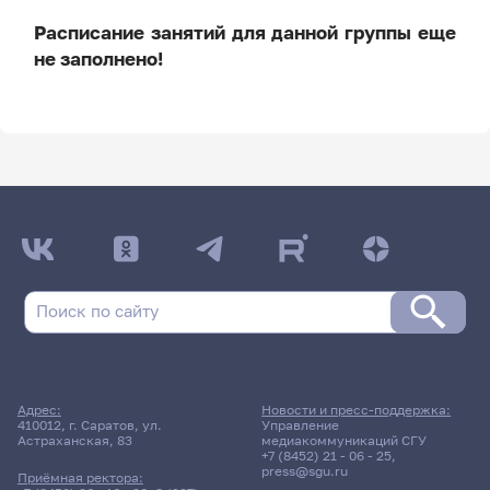
Расписание занятий для данной группы еще
не заполнено!
ДАТА ПОСЛЕДНЕГО ОБНОВЛЕНИЯ:
НЕ ОБНОВЛЯЛОСЬ
Расписание сессии: Факультет математики и
естественных наук
Дневная форма обучения | 1112 группа
3 июня 2026 г. 13:30
Адрес:
Новости и пресс-поддержка:
410012, г. Саратов, ул.
Управление
Астраханская, 83
медиакоммуникаций СГУ
Зачет
+7 (8452) 21 - 06 - 25
,
press@sgu.ru
Психология
Приёмная ректора: