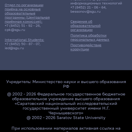
информационных технологий
Отдел по организации
+7 (8452) 21 - 06 - 64
,
приёма на основные
bessonov@sgu.ru
образовательные
программы (Центральная
приёмная комиссия):
Сведения об
+7 (8452) 51 - 92 - 26
,
образовательной
cpk@sgu.ru
организации
Политика обработки
персональных данных
International Students:
+7 (8452) 50 - 87 - 07
,
Противодействие
ied@sgu.ru
коррупции
Учредитель:
Министерство науки и высшего образования
РФ
@ 2002 - 2026 Федеральное государственное бюджетное
образовательное учреждение высшего образования
«Саратовский национальный исследовательский
государственный университет имени Н.Г.
Чернышевского»
@ 2002 - 2026 Saratov State University
При использовании материалов активная ссылка на