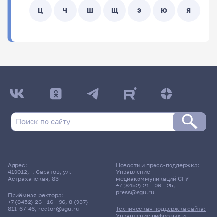
Ц
Ч
Ш
Щ
Э
Ю
Я
ФИО
Подразделение
Адрес:
Новости и пресс-поддержка:
410012, г. Саратов, ул.
Управление
Астраханская, 83
медиакоммуникаций СГУ
+7 (8452) 21 - 06 - 25
,
press@sgu.ru
Приёмная ректора:
+7 (8452) 26 - 16 - 96
,
8 (937)
811-67-46
,
rector@sgu.ru
Техническая поддержка сайта:
Управление цифровых и