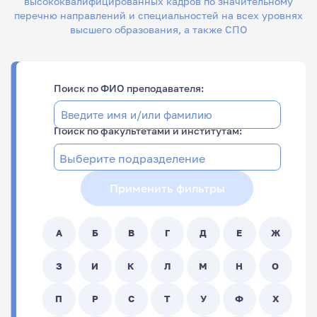
высококвалифицированных кадров по значительному
перечню направлений и специальностей на всех уровнях
высшего образования, а также СПО
Поиск по ФИО преподавателя:
Поиск по факультетами и институтам:
Применить фильтры
А
Б
В
Г
Д
Е
Ж
З
И
К
Л
М
Н
О
П
Р
С
Т
У
Ф
Х