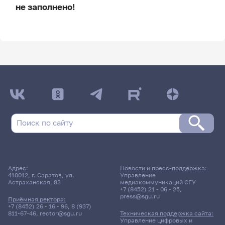
не заполнено!
ДАТА ПОСЛЕДНЕГО ОБНОВЛЕНИЯ:
НЕ ОБНОВЛЯЛОСЬ
Расписание сессии
2 июня 2026 г. 15:10
Зачет
Адрес:
Новости и пресс-поддержка:
Философия
410012, г. Саратов, ул.
Управление
Астраханская, 83
медиакоммуникаций СГУ
+7 (8452) 21 - 06 - 25
,
press@sgu.ru
1312гр., БППФ
Приёмная ректора:
Д/о
+7 (8452) 26 - 16 - 96
,
8 (937)
811-67-46
,
rector@sgu.ru
Техническая поддержка сайта:
Управление цифровых и