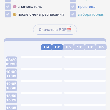
знаменатель
практика
з
после смены расписания
лабораторная
↺
Скачать в PDF
Пн
Вт
Ср
Чт
Пт
Сб
08:20
09:50
10:00
11:35
12:05
13:40
13:50
15:25
15:35