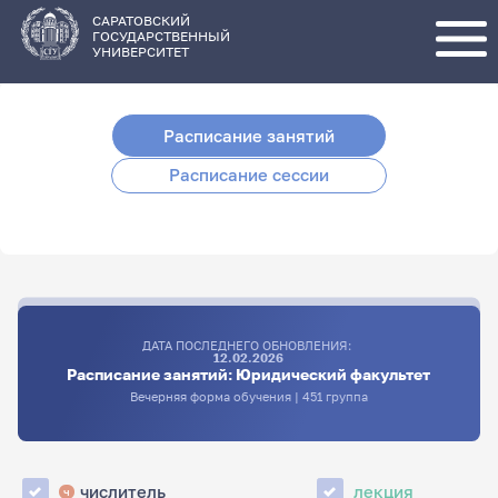
Перейти
к
основному
САРАТОВСКИЙ
содержанию
ГОСУДАРСТВЕННЫЙ
УНИВЕРСИТЕТ
Расписание занятий
Расписание сессии
ДАТА ПОСЛЕДНЕГО ОБНОВЛЕНИЯ:
12.02.2026
Расписание занятий: Юридический факультет
Вечерняя форма обучения | 451 группа
числитель
лекция
ч