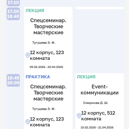
17:10
Л
ЛЕКЦИЯ
17:20
18:40
Спецсеминар.
Творческие
мастерские
Тугушева Э. Ф.
Ме
Т.
12 корпус, 123
С.
комната
12
09.02.2026 - 20.04.2026
к
5
Л
П
ПРАКТИКА
ЛЕКЦИЯ
18:45
к
20:05
Спецсеминар.
Event-
06.
Творческие
коммуникации
мастерские
Смирнова Д. Ш.
Тугушева Э. Ф.
12 корпус, 512
Ме
Т.
комната
12 корпус, 123
С.
комната
10.02.2026 - 21.04.2026