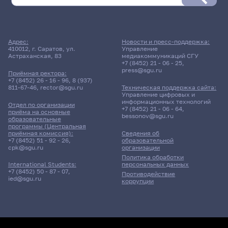
Расписание сессии еще не заполнено!
Адрес:
Новости и пресс-поддержка:
410012, г. Саратов, ул.
Управление
Астраханская, 83
медиакоммуникаций СГУ
+7 (8452) 21 - 06 - 25
,
press@sgu.ru
Приёмная ректора:
+7 (8452) 26 - 16 - 96
,
8 (937)
811-67-46
,
rector@sgu.ru
Техническая поддержка сайта:
Управление цифровых и
информационных технологий
Отдел по организации
+7 (8452) 21 - 06 - 64
,
приёма на основные
bessonov@sgu.ru
образовательные
программы (Центральная
приёмная комиссия):
Сведения об
+7 (8452) 51 - 92 - 26
,
образовательной
cpk@sgu.ru
организации
Политика обработки
персональных данных
International Students:
+7 (8452) 50 - 87 - 07
,
Противодействие
ied@sgu.ru
коррупции