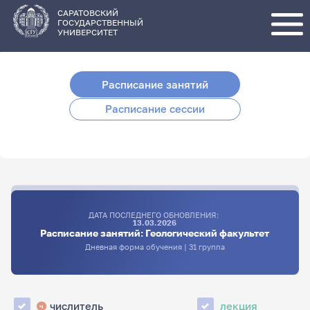
Перейти
к
основному
САРАТОВСКИЙ
содержанию
ГОСУДАРСТВЕННЫЙ
УНИВЕРСИТЕТ
Расписание занятий
Расписание сессии
ДАТА ПОСЛЕДНЕГО ОБНОВЛЕНИЯ:
13.03.2026
Расписание занятий: Геологический факультет
Дневная форма обучения | 31 группа
числитель
лекция
ч