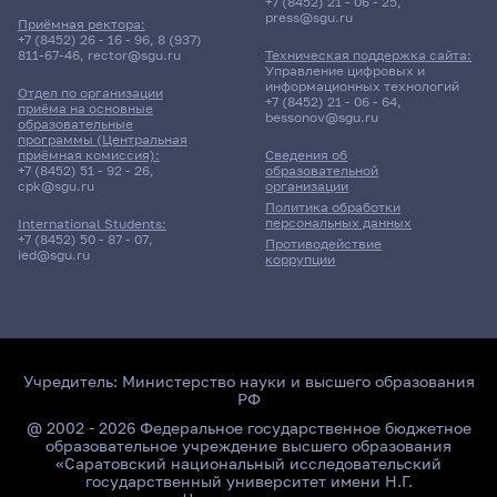
+7 (8452) 21 - 06 - 25
,
press@sgu.ru
Приёмная ректора:
+7 (8452) 26 - 16 - 96
,
8 (937)
811-67-46
,
rector@sgu.ru
Техническая поддержка сайта:
Управление цифровых и
информационных технологий
Отдел по организации
+7 (8452) 21 - 06 - 64
,
приёма на основные
bessonov@sgu.ru
образовательные
программы (Центральная
приёмная комиссия):
Сведения об
+7 (8452) 51 - 92 - 26
,
образовательной
cpk@sgu.ru
организации
Политика обработки
персональных данных
International Students:
+7 (8452) 50 - 87 - 07
,
Противодействие
ied@sgu.ru
коррупции
Учредитель:
Министерство науки и высшего образования
РФ
@ 2002 - 2026 Федеральное государственное бюджетное
образовательное учреждение высшего образования
«Саратовский национальный исследовательский
государственный университет имени Н.Г.