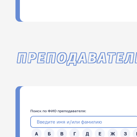
1 курс:
121
2 курс:
221
ПРЕПОДАВАТЕЛ
Поиск по ФИО преподавателя:
А
Б
В
Г
Д
Е
Ж
З