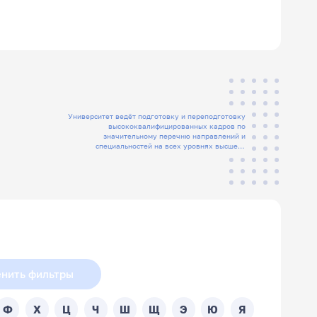
Университет ведёт подготовку и переподготовку
высококвалифицированных кадров по
значительному перечню направлений и
специальностей на всех уровнях высшего
образования, а также СПО
нить фильтры
Ф
Х
Ц
Ч
Ш
Щ
Э
Ю
Я