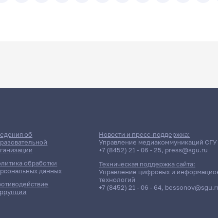
Подразделение
едения об
Новости и пресс-поддержка:
разовательной
Управление медиакоммуникаций СГУ
ганизации
+7 (8452) 21 - 06 - 25
,
press@sgu.ru
литика обработки
Техническая поддержка сайта:
рсональных данных
Управление цифровых и информацио
технологий
отиводействие
+7 (8452) 21 - 06 - 64
,
bessonov@sgu.r
ррупции