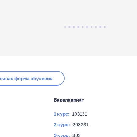
очная форма обучения
Бакалавриат
1 курс:
103
131
2 курс:
203
231
3 курс:
303