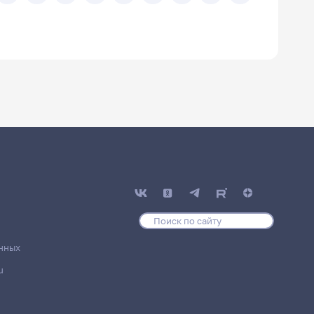
нных
u