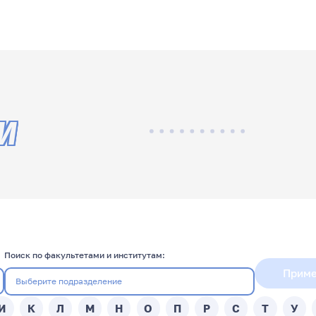
И
Поиск по факультетами и институтам:
Приме
И
К
Л
М
Н
О
П
Р
С
Т
У