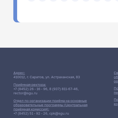
ФИО
Адрес:
Св
410012, г. Саратов, ул. Астраханская, 83
об
ор
Приёмная ректора:
По
+7 (8452) 26 - 16 - 96
,
8 (937) 811-67-46
,
пе
rector@sgu.ru
Пр
Отдел по организации приёма на основные
ко
образовательные программы (Центральная
приёмная комиссия):
+7 (8452) 51 - 92 - 26
,
cpk@sgu.ru