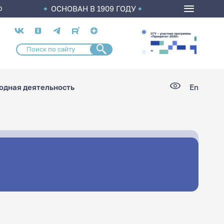
ОСНОВАН В 1909 ГОДУ
О
Социальные
сети
дная деятельность
En