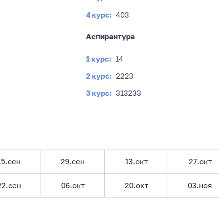
4 курс:
403
Аспирантура
1 курс:
14
2 курс:
22
23
3 курс:
31
32
33
2 курс:
231
15.сен
29.сен
13.окт
27.окт
4 курс:
431
432
22.сен
06.окт
20.окт
03.ноя
5 курс:
531
532