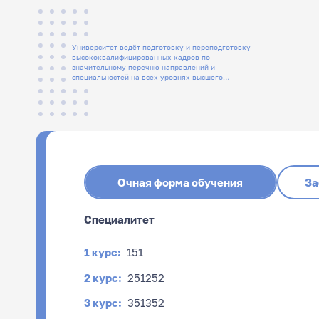
Университет ведёт подготовку и переподготовку
высококвалифицированных кадров по
значительному перечню направлений и
специальностей на всех уровнях высшего
образования, а также СПО
Очная форма обучения
За
Специалитет
1 курс:
151
2 курс:
251
252
3 курс:
351
352