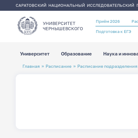
САРАТОВСКИЙ НАЦИОНАЛЬНЫЙ ИССЛЕДОВАТЕЛЬСКИЙ Г
Приём 2026
Ра
Header
УНИВЕРСИТЕТ
menu
ЧЕРНЫШЕВСКОГO
Подготовка к ЕГЭ
Университет
Образование
Наука и иннов
Перейти
Строка
Главная
Расписание
Расписание подразделения
к
навигации
основному
содержанию