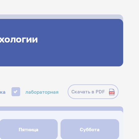
ихологии
Скачать в PDF
ика
лабораторная
Пятница
Суббота