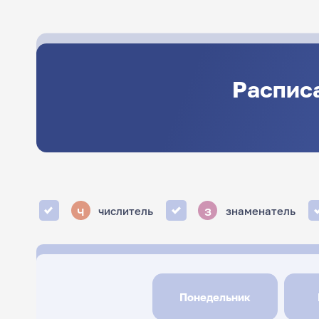
Расписа
ч
з
числитель
знаменатель
Понедельник