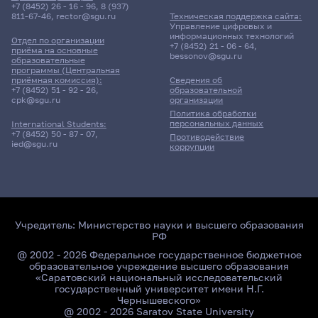
+7 (8452) 26 - 16 - 96
,
8 (937)
811-67-46
,
rector@sgu.ru
Техническая поддержка сайта:
Управление цифровых и
информационных технологий
Отдел по организации
+7 (8452) 21 - 06 - 64
,
приёма на основные
bessonov@sgu.ru
образовательные
программы (Центральная
приёмная комиссия):
Сведения об
+7 (8452) 51 - 92 - 26
,
образовательной
cpk@sgu.ru
организации
Политика обработки
персональных данных
International Students:
+7 (8452) 50 - 87 - 07
,
Противодействие
ied@sgu.ru
коррупции
Учредитель:
Министерство науки и высшего образования
РФ
@ 2002 - 2026 Федеральное государственное бюджетное
образовательное учреждение высшего образования
«Саратовский национальный исследовательский
государственный университет имени Н.Г.
Чернышевского»
@ 2002 - 2026 Saratov State University