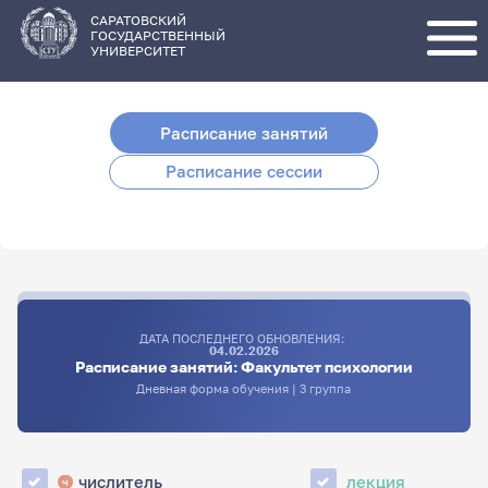
Перейти
к
основному
САРАТОВСКИЙ
содержанию
ГОСУДАРСТВЕННЫЙ
УНИВЕРСИТЕТ
Расписание занятий
Расписание сессии
ДАТА ПОСЛЕДНЕГО ОБНОВЛЕНИЯ:
04.02.2026
Расписание занятий: Факультет психологии
Дневная форма обучения | 3 группа
числитель
лекция
ч