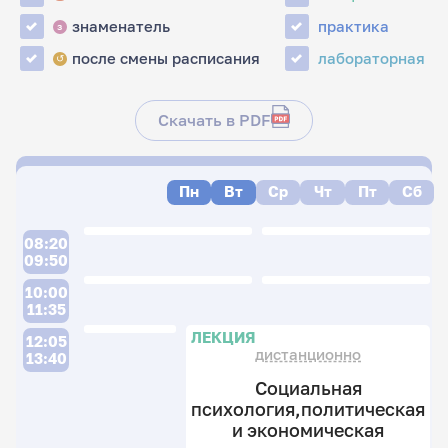
знаменатель
практика
з
после смены расписания
лабораторная
↺
Скачать в PDF
Пн
Вт
Ср
Чт
Пт
Сб
08:20
09:50
10:00
11:35
ЛЕКЦИЯ
12:05
дистанционно
13:40
Социальная
психология,политическая
и экономическая