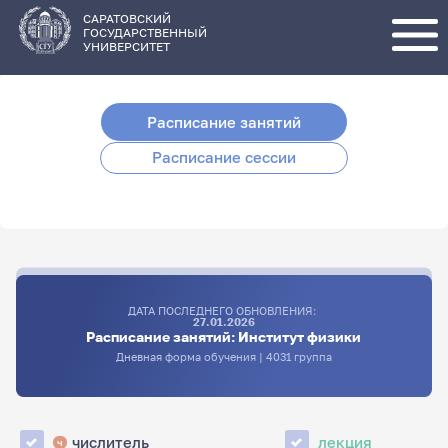
Перейти
к
основному
САРАТОВСКИЙ
содержанию
ГОСУДАРСТВЕННЫЙ
УНИВЕРСИТЕТ
Расписание занятий
Расписание сессии
ДАТА ПОСЛЕДНЕГО ОБНОВЛЕНИЯ:
27.01.2026
Расписание занятий: Институт физики
Дневная форма обучения | 4031 группа
числитель
лекция
ч