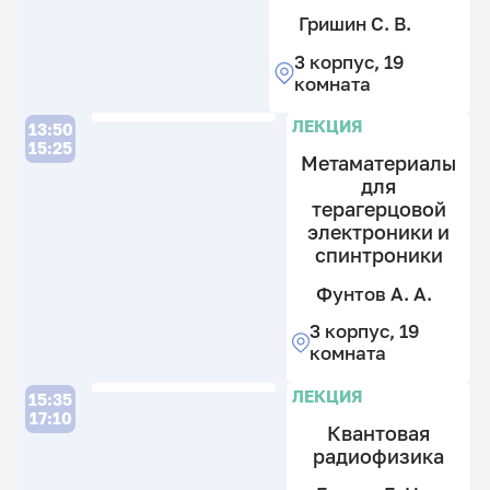
Н
В.
Гришин С. В.
А
Б
3
Н
3 корпус, 19
А
к
А
комната
«
Ч
Зо
2
Д.
«
И
А
Н.
к
Л
П
Л
ЛЕКЦИЯ
13:50
А
«
А
15:25
«
Метаматериалы
«
А
для
«
«
терагерцовой
«
Т
электроники и
В.
спинтроники
В.
Фунтов А. А.
3
к
3 корпус, 19
Ч
Зо
2
комната
Д.
И
к
Н.
А
Л
Л
Л
ЛЕКЦИЯ
А
15:35
А
17:10
«
Квантовая
«
«
радиофизика
«
П
Е