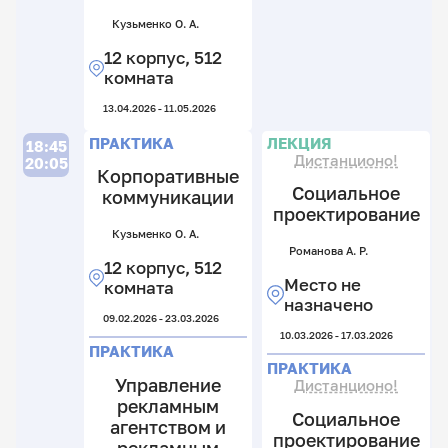
Кузьменко О. А.
12 корпус, 512
комната
13.04.2026 - 11.05.2026
Л
П
ПРАКТИКА
ЛЕКЦИЯ
18:45
Дистанционо!
20:05
Корпоративные
Социальное
коммуникации
проектирование
Кузьменко О. А.
Ме
Романова А. Р.
Т.
12 корпус, 512
Ел
С.
Место не
Е.
комната
А.
12
назначено
09.02.2026 - 23.03.2026
к
12
10.03.2026 - 17.03.2026
5
к
ПРАКТИКА
к
1
ПРАКТИКА
к
Управление
Дистанционо!
05.
рекламным
Социальное
13.
агентством и
проектирование