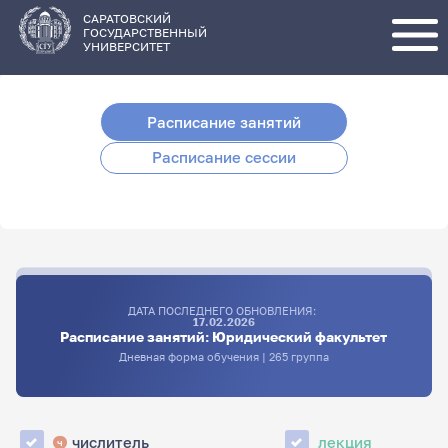
Перейти
к
основному
САРАТОВСКИЙ
содержанию
ГОСУДАРСТВЕННЫЙ
УНИВЕРСИТЕТ
Расписание занятий
Расписание сессии
ДАТА ПОСЛЕДНЕГО ОБНОВЛЕНИЯ:
17.02.2026
Расписание занятий: Юридический факультет
Дневная форма обучения | 265 группа
числитель
лекция
ч