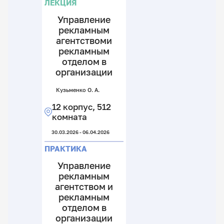
ЛЕКЦИЯ
С.
Ел
12
Управление
Е.
А.
к
рекламным
5
12
агентствоми
к
к
рекламным
1
отделом в
19.
к
организации
27.
Кузьменко О. А.
12 корпус, 512
комната
30.03.2026 - 06.04.2026
ПРАКТИКА
Управление
рекламным
агентством и
рекламным
отделом в
организации