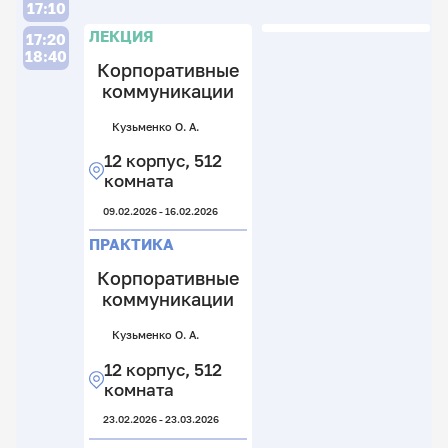
12
17:10
к
к
Л
Л
ЛЕКЦИЯ
17:20
5
07.
18:40
к
Корпоративные
П
коммуникации
07.
Кузьменко О. А.
Ме
За
Т.
12 корпус, 512
Ел
С.
С.
Е.
В.
комната
А.
12
12
09.02.2026 - 16.02.2026
к
12
к
5
к
5
ПРАКТИКА
к
1
к
к
Корпоративные
05.
коммуникации
21.
13.
П
Кузьменко О. А.
П
12 корпус, 512
комната
23.02.2026 - 23.03.2026
Ме
Т.