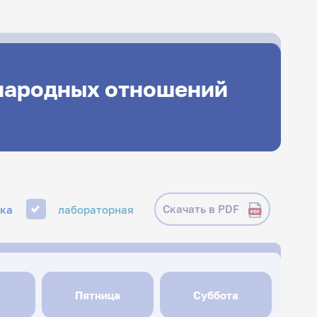
ународных отношений
Скачать в PDF
ика
лабораторная
Пятница
Суббота