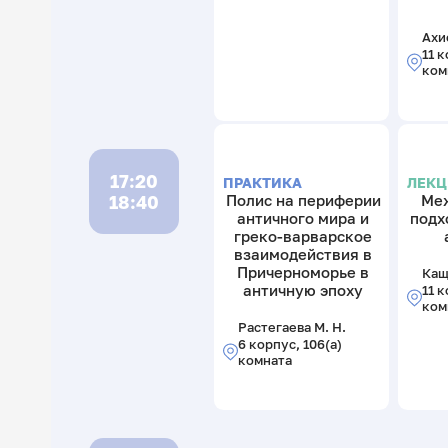
Ахие
11 к
ком
17:20
ПРАКТИКА
ЛЕК
18:40
Полис на периферии
Ме
античного мира и
подх
греко-варварское
взаимодействия в
Причерноморье в
Кащ
античную эпоху
11 к
ком
Растегаева М. Н.
6 корпус, 106(а)
комната