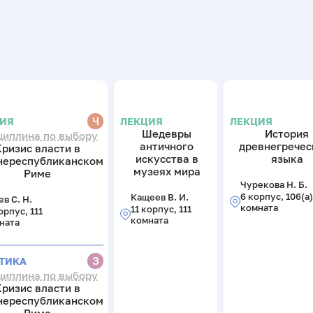
Ч
ЛЕКЦИЯ
ЛЕКЦИЯ
ЦИЯ
Шедевры
История
циплина по выбору
античного
древнегречес
Кризис власти в
искусства в
языка
нереспубликанском
музеях мира
Риме
Чурекова Н. Б.
6 корпус, 106(а)
Кащеев В. И.
в С. Н.
комната
11 корпус, 111
орпус, 111
комната
ната
З
ТИКА
циплина по выбору
Кризис власти в
нереспубликанском