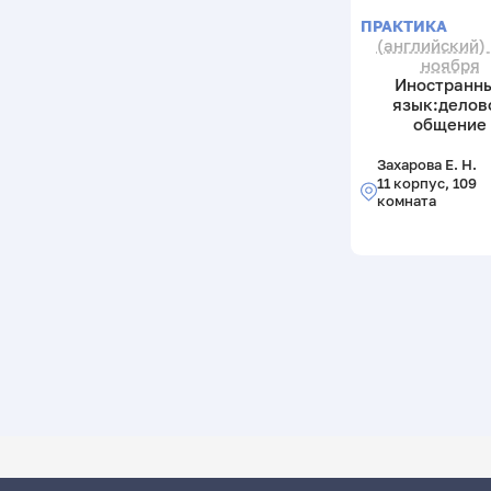
ПРАКТИКА
(английский) 
ноября
Иностранн
язык:делов
общение
Захарова Е. Н.
11 корпус, 109
комната