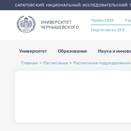
САРАТОВСКИЙ НАЦИОНАЛЬНЫЙ ИССЛЕДОВАТЕЛЬСКИЙ Г
Приём 2026
Ра
Header
УНИВЕРСИТЕТ
menu
ЧЕРНЫШЕВСКОГO
Подготовка к ЕГЭ
Университет
Образование
Наука и иннов
Перейти
Строка
Главная
Расписание
Расписание подразделения
к
навигации
основному
содержанию