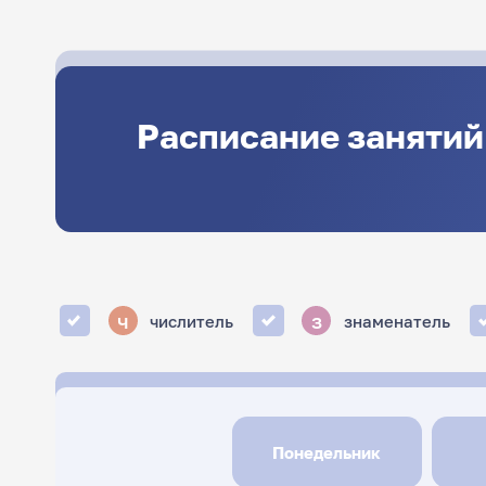
Расписание занятий
ч
з
числитель
знаменатель
Понедельник