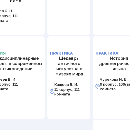
Риме
в С. Н.
орпус, 111
ната
ЦИЯ
ПРАКТИКА
ПРАКТИКА
ждисциплинарные
Шедевры
История
оды в современном
античного
древнегречес
антиковедении
искусства в
языка
музеях мира
еев В. И.
Чурекова Н. Б.
орпус, 111
6 корпус, 106(а)
Кащеев В. И.
ната
комната
11 корпус, 111
комната