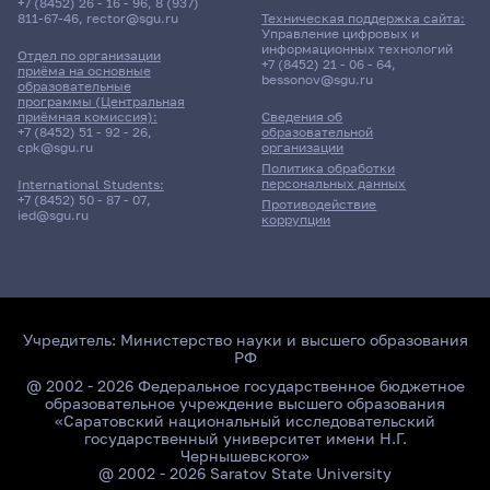
+7 (8452) 26 - 16 - 96
,
8 (937)
811-67-46
,
rector@sgu.ru
Техническая поддержка сайта:
Управление цифровых и
информационных технологий
Отдел по организации
+7 (8452) 21 - 06 - 64
,
приёма на основные
bessonov@sgu.ru
образовательные
программы (Центральная
приёмная комиссия):
Сведения об
+7 (8452) 51 - 92 - 26
,
образовательной
cpk@sgu.ru
организации
Политика обработки
персональных данных
International Students:
+7 (8452) 50 - 87 - 07
,
Противодействие
ied@sgu.ru
коррупции
Учредитель:
Министерство науки и высшего образования
РФ
@ 2002 - 2026 Федеральное государственное бюджетное
образовательное учреждение высшего образования
«Саратовский национальный исследовательский
государственный университет имени Н.Г.
Чернышевского»
@ 2002 - 2026 Saratov State University