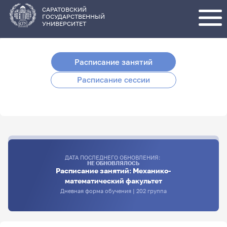
Перейти
к
основному
САРАТОВСКИЙ
содержанию
ГОСУДАРСТВЕННЫЙ
УНИВЕРСИТЕТ
Расписание занятий
Расписание сессии
ДАТА ПОСЛЕДНЕГО ОБНОВЛЕНИЯ:
НЕ ОБНОВЛЯЛОСЬ
Расписание занятий: Механико-
математический факультет
Дневная форма обучения | 202 группа