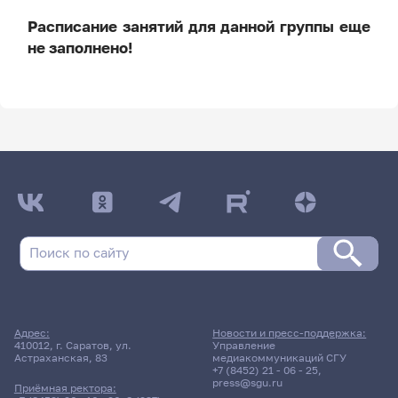
Расписание занятий для данной группы еще
не заполнено!
ДАТА ПОСЛЕДНЕГО ОБНОВЛЕНИЯ:
НЕ ОБНОВЛЯЛОСЬ
Расписание сессии: Механико-
математический факультет
Дневная форма обучения | 202 группа
Адрес:
Новости и пресс-поддержка:
Расписание сессии еще не заполнено!
410012, г. Саратов, ул.
Управление
Астраханская, 83
медиакоммуникаций СГУ
+7 (8452) 21 - 06 - 25
,
press@sgu.ru
Приёмная ректора: