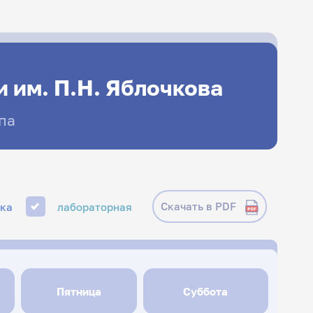
 им. П.Н. Яблочкова
па
Скачать в PDF
ика
лабораторная
Пятница
Суббота