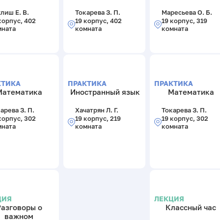
лиш Е. В.
Токарева З. П.
Маресьева О. Б.
корпус, 402
19 корпус, 402
19 корпус, 319
мната
комната
комната
КТИКА
ПРАКТИКА
ПРАКТИКА
Математика
Иностранный язык
Математика
арева З. П.
Хачатрян Л. Г.
Токарева З. П.
корпус, 302
19 корпус, 219
19 корпус, 302
мната
комната
комната
ЦИЯ
ЛЕКЦИЯ
Разговоры о
Классный час
важном