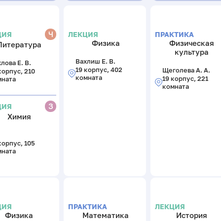
Ч
ЛЕКЦИЯ
ПРАКТИКА
ЦИЯ
Физика
Физическая
Литература
культура
Вахлиш Е. В.
лова Е. В.
19 корпус, 402
Щеголева А. А.
корпус, 210
комната
19 корпус, 221
мната
комната
З
ЦИЯ
Химия
корпус, 105
мната
ЦИЯ
ПРАКТИКА
ЛЕКЦИЯ
Физика
Математика
История