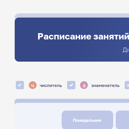
Расписание занятий
Д
ч
з
числитель
знаменатель
Понедельник