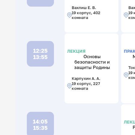
Вахлиш Е. В.
Вах
19 корпус, 402
19 
комната
ко
12:25
ЛЕКЦИЯ
ПРА
13:55
Основы
безопасности и
защиты Родины
Ток
19 
ко
Карпухин А. А.
19 корпус, 227
комната
14:05
ЛЕК
15:35