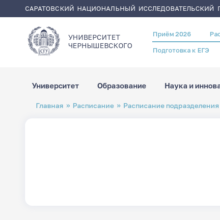
САРАТОВСКИЙ НАЦИОНАЛЬНЫЙ ИССЛЕДОВАТЕЛЬСКИЙ Г
Приём 2026
Ра
Header
УНИВЕРСИТЕТ
menu
ЧЕРНЫШЕВСКОГO
Подготовка к ЕГЭ
Университет
Образование
Наука и иннов
Перейти
Строка
Главная
Расписание
Расписание подразделения
к
навигации
основному
содержанию