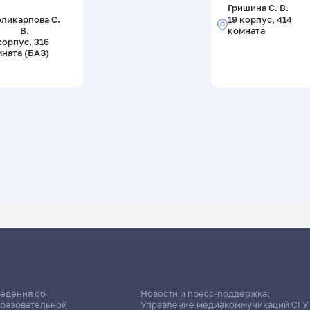
Гришина С. В.
ликарпова С.
19 корпус, 414
В.
комната
корпус, 316
ната (БАЗ)
ДАТА ПОСЛЕДНЕГО ОБНОВЛЕНИЯ:
09.12.2025
 Колледж радиоэлектроники
едения об
Новости и пресс-поддержка:
разовательной
Управление медиакоммуникаций СГУ