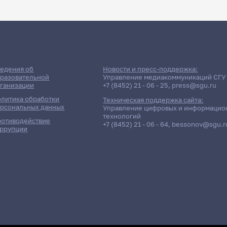
ДАТА ПОСЛЕДНЕГО ОБНОВЛЕНИЯ:
НЕ ОБНОВЛЯЛОСЬ
ние сессии: Юридический ф
едения об
Новости и пресс-поддержка:
разовательной
Управление медиакоммуникаций СГУ
ганизации
+7 (8452) 21 - 06 - 25
,
press@sgu.ru
Дневная форма обучения | 281 группа
литика обработки
Техническая поддержка сайта:
рсональных данных
Управление цифровых и информацио
технологий
отиводействие
+7 (8452) 21 - 06 - 64
,
bessonov@sgu.r
ррупции
олнено!