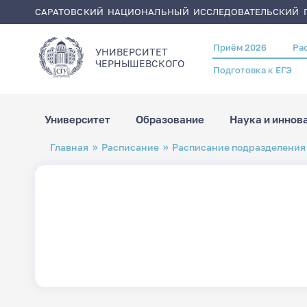
САРАТОВСКИЙ НАЦИОНАЛЬНЫЙ ИССЛЕДОВАТЕЛЬСКИЙ Г
Приём 2026
Ра
Header
УНИВЕРСИТЕТ
menu
ЧЕРНЫШЕВСКОГO
Подготовка к ЕГЭ
Университет
Образование
Наука и иннов
Перейти
Строка
Главная
Расписание
Расписание подразделения
к
навигации
основному
содержанию