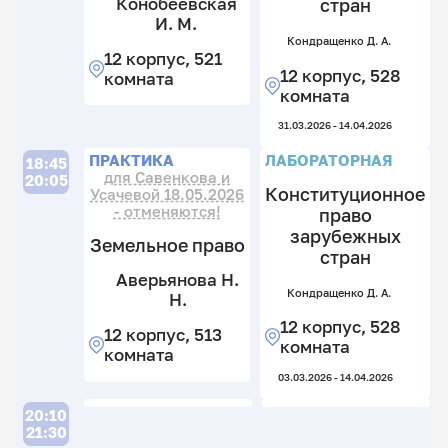
Конобеевская
стран
И. М.
Кондращенко Д. А.
12 корпус, 521
То
Г
12 корпус, 528
комната
А.
Е.
комната
А.
П
О
Ш
С
12
31.03.2026 - 14.04.2026
С
А
к
12
В.
П
П
Л
ПРАКТИКА
ЛАБОРАТОРНАЯ
18:45
5
к
12
для Савенкова и
20:05
к
5
12
Конституционное
Усачевой 18.05.2026
к
к
к
- отменяются!
право
51
5
к
зарубежных
12.
Земельное право
к
То
стран
А.
22.
П
А.
Аверьянова Н.
П
06.
Ш
Кондращенко Д. А.
Н.
С
Л
12
С
Л
А
к
12 корпус, 528
В.
12 корпус, 513
5
комната
комната
12
12
к
к
03.03.2026 - 14.04.2026
к
51
5
Ко
Ба
к
20:10
Е.
к
А.
А
В.
21:30
В.
М
04.