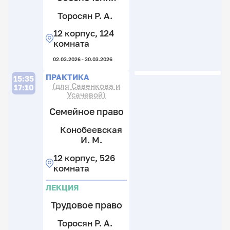
А
Торосян Р. А.
М
К
12 корпус, 124
комната
12
Т
к
02.03.2026 - 30.03.2026
Р.
5
Л
Л
П
А
ПРАКТИКА
к
15:35
(для Савенкова и
17:10
Усачевой)
12
к
Семейное право
5
к
Конобеевская
И. М.
06.
А
А
М
12 корпус, 526
М
К
Т
комната
К
Р.
12
А
ЛЕКЦИЯ
12
к
к
5
12
Трудовое право
5
к
к
к
Торосян Р. А.
1