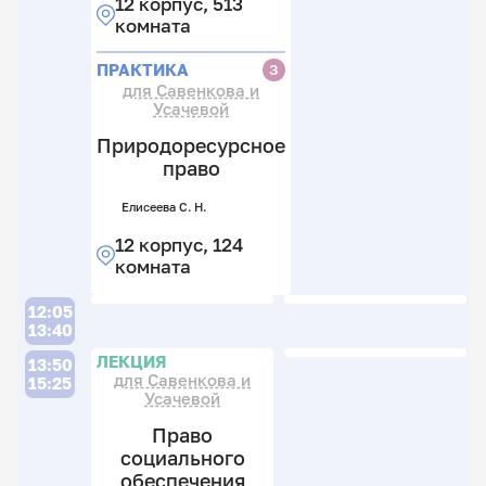
12 корпус, 513
комната
ПРАКТИКА
З
для Савенкова и
Усачевой
Природоресурсное
право
Елисеева С. Н.
12 корпус, 124
комната
12:05
13:40
П
Л
ЛЕКЦИЯ
13:50
для Савенкова и
15:25
Усачевой
Право
социального
обеспечения