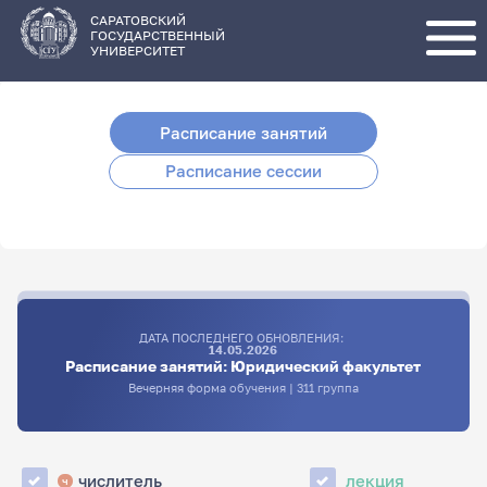
Перейти
к
основному
САРАТОВСКИЙ
содержанию
ГОСУДАРСТВЕННЫЙ
УНИВЕРСИТЕТ
Расписание занятий
Расписание сессии
ДАТА ПОСЛЕДНЕГО ОБНОВЛЕНИЯ:
14.05.2026
Расписание занятий: Юридический факультет
Вечерняя форма обучения | 311 группа
числитель
лекция
ч