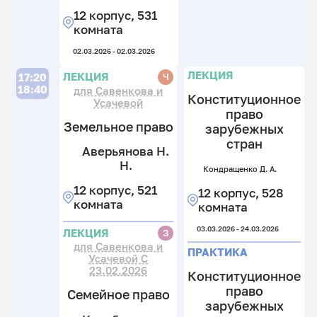
Л
к
05.
12 корпус, 531
комната
06.
Л
02.03.2026 - 02.03.2026
Л
Л
Л
П
ЛЕКЦИЯ
ЛЕКЦИЯ
Ч
17:20
18:40
для Савенкова и
Конституционное
А
Усачевой
право
М
Т
Земельное право
зарубежных
К
Р.
Г
стран
А
Е.
Аверьянова Н.
12
П
О
Н.
Ш
к
12
Кондращенко Д. А.
С
То
С
5
к
12
А.
А
12 корпус, 521
12 корпус, 528
В.
А.
к
1
к
комната
комната
к
12
5
12
12
к
к
к
03.03.2026 - 24.03.2026
к
ЛЕКЦИЯ
З
13.
51
5
5
для Савенкова и
05.
ПРАКТИКА
к
к
Усачевой С
к
23.02.2026
П
Конституционное
04.
05.
06.
право
Семейное право
Л
Л
зарубежных
Л