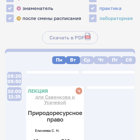
знаменатель
практика
з
после смены расписания
лабораторная
↺
Скачать в PDF
Пн
Вт
Ср
Чт
Пт
Сб
08:20
09:50
ЛЕКЦИЯ
Ч
10:00
11:35
для Савенкова и
Усачевой
Природоресурсное
право
Елисеева С. Н.