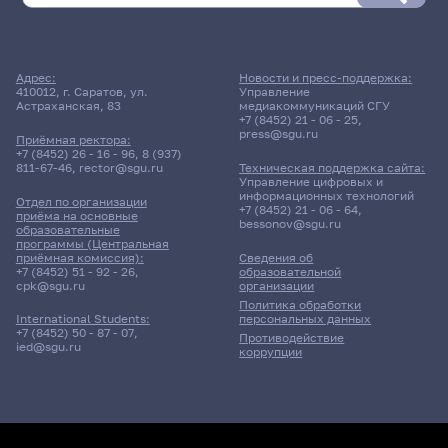
Адрес:
Новости и пресс-поддержка:
Расписание сессии еще не заполнено!
410012, г. Саратов, ул.
Управление
Астраханская, 83
медиакоммуникаций СГУ
+7 (8452) 21 - 06 - 25
,
press@sgu.ru
Приёмная ректора:
+7 (8452) 26 - 16 - 96
,
8 (937)
811-67-46
,
rector@sgu.ru
Техническая поддержка сайта:
Управление цифровых и
информационных технологий
Отдел по организации
+7 (8452) 21 - 06 - 64
,
приёма на основные
bessonov@sgu.ru
образовательные
программы (Центральная
приёмная комиссия):
Сведения об
+7 (8452) 51 - 92 - 26
,
образовательной
cpk@sgu.ru
организации
Политика обработки
персональных данных
International Students:
+7 (8452) 50 - 87 - 07
,
Противодействие
ied@sgu.ru
коррупции