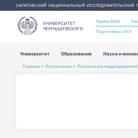
САРАТОВСКИЙ НАЦИОНАЛЬНЫЙ ИССЛЕДОВАТЕЛЬСКИЙ Г
Приём 2026
Ра
Header
УНИВЕРСИТЕТ
menu
ЧЕРНЫШЕВСКОГO
Подготовка к ЕГЭ
Университет
Образование
Наука и иннов
Перейти
Строка
Главная
Расписание
Расписание подразделения
к
навигации
основному
содержанию