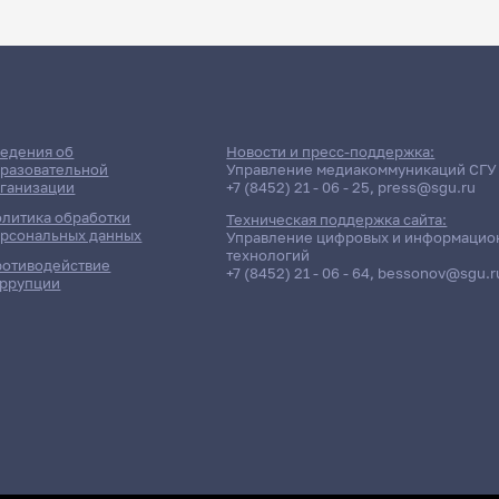
ДАТА ПОСЛЕДНЕГО ОБНОВЛЕНИЯ:
НЕ ОБНОВЛЯЛОСЬ
ние сессии: Юридический ф
едения об
Новости и пресс-поддержка:
разовательной
Управление медиакоммуникаций СГУ
ганизации
+7 (8452) 21 - 06 - 25
,
press@sgu.ru
Дневная форма обучения | 251 группа
литика обработки
Техническая поддержка сайта:
рсональных данных
Управление цифровых и информацио
технологий
отиводействие
+7 (8452) 21 - 06 - 64
,
bessonov@sgu.r
ррупции
плина
Преподаватель
ВЛАСОВА ЕЛЕНА ЛЕОНИДОВНА
12
а ВЭД
ВЕСТОВ ФЕДОР АЛЕКСАНДРОВИЧ
12
Карсакова Татьяна Викторовна
12