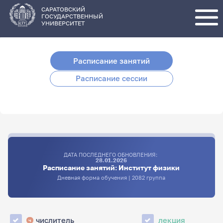
Перейти
к
основному
САРАТОВСКИЙ
содержанию
ГОСУДАРСТВЕННЫЙ
УНИВЕРСИТЕТ
Расписание занятий
Расписание сессии
ДАТА ПОСЛЕДНЕГО ОБНОВЛЕНИЯ:
28.01.2026
Расписание занятий: Институт физики
Дневная форма обучения | 2082 группа
числитель
лекция
ч