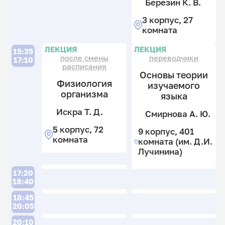
Березин К. В.
Г
к
Э
3 корпус, 27
Б
А
комната
П
К
3
В.
Б
Л
ЛЕКЦИЯ
ЛЕКЦИЯ
к
15:35
З.
после смены
переводчики
3
4
17:10
С
расписания
к
к
Основы теории
С
2
8
Физиология
изучаемого
Г.
к
к
организма
В.
языка
3
Б
к
Искра Т. Д.
3
Смирнова А. Ю.
К
к
В.
5 корпус, 72
9 корпус, 401
4
комната
комната (им. Д.И.
3
к
Лучинина)
к
2
к
17:20
18:40
18:45
20:05
20:10