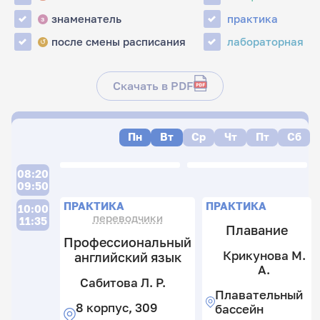
знаменатель
практика
з
после смены расписания
лабораторная
↺
Скачать в PDF
Пн
Вт
Ср
Чт
Пт
Сб
П
Л
П
08:20
09:50
Л
Л
П
ПРАКТИКА
ПРАКТИКА
10:00
переводчики
11:35
Плавание
Л
Шр
Профессиональный
О.
А
Я
К
В.
Крикунова М.
Г
английский язык
С
В.
И
В
А.
Э
Л
3
Ю
Г
Сабитова Л. Р.
А
3
Р.
к
Плавательный
к
3
3
3
8 корпус, 309
бассейн
3
8
Б
к